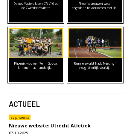
Dames Masters lopen CR V40 op
Phoenix-vrouwen weten
de Zweedse estafette
degradatie te voorkomen met 4e…
Phoenix-vrouwen 7e in Gouda,
Runnersworld Track Meeting 1
klimmen naar landelijk…
vloog letterlijk voorbij...
ACTUEEL
av phoenix
Nieuwe website: Utrecht Atletiek
07-10-2025