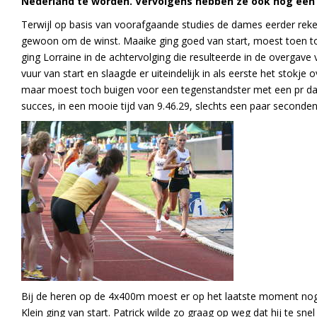
Nederland te worden. Vervolgens hebben ze ook nog een 
Terwijl op basis van voorafgaande studies de dames eerder reken
gewoon om de winst. Maaike ging goed van start, moest toen t
ging Lorraine in de achtervolging die resulteerde in de overgave 
vuur van start en slaagde er uiteindelijk in als eerste het stokje
maar moest toch buigen voor een tegenstandster met een pr dat
succes, in een mooie tijd van 9.46.29, slechts een paar seconde
Bij de heren op de 4x400m moest er op het laatste moment nog
Klein ging van start. Patrick wilde zo graag op weg dat hij te 