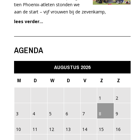
tien Phoenix-atleten stonden we
aan de start – vijf vrouwen bij de zevenkamp,
lees verder...
AGENDA
AUGUSTUS 2026
M
D
W
D
V
Z
Z
1
2
3
4
5
6
7
8
9
10
11
12
13
14
15
16