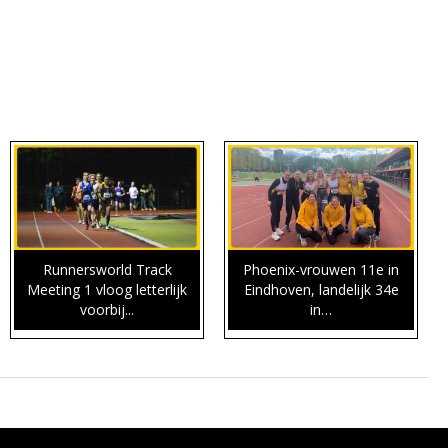
Runnersworld Track
Phoenix-vrouwen 11e in
Meeting 1 vloog letterlijk
Eindhoven, landelijk 34e
voorbij...
in…