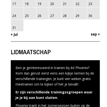
17
18
19
20
21
22
23
24
25
26
27
28
29
30
31
sep »
« jul
LIDMAATSCHAP
Ben je geïnteresseerd in trainen bij AV Phoenix?
Kom dan gerust eerst eens een kijkje nemen bij de
verschillende trainingen. Je kunt vier weken gratis
meetrainen om te kijken of het je bevalt!
Er zijn verschillende trainingssgroepen waar
je je bij aan kunt sluiten.
Phoenix traint in het zomerseizoen buiten op de