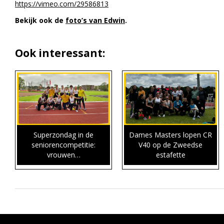
https://vimeo.com/29586813
Bekijk ook de
foto’s van Edwin
.
Ook interessant:
Superzondag in de
Dames Masters lopen CR
seniorencompetitie:
V40 op de Zweedse
vrouwen…
estafette