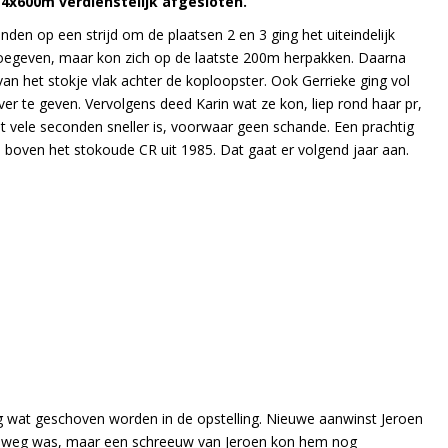
4x600m verdienstelijk afgesloten.
den op een strijd om de plaatsen 2 en 3 ging het uiteindelijk
oegeven, maar kon zich op de laatste 200m herpakken. Daarna
van het stokje vlak achter de koploopster. Ook Gerrieke ging vol
 over te geven. Vervolgens deed Karin wat ze kon, liep rond haar pr,
 vele seconden sneller is, voorwaar geen schande. Een prachtig
n boven het stokoude CR uit 1985. Dat gaat er volgend jaar aan.
 wat geschoven worden in de opstelling. Nieuwe aanwinst Jeroen
snel weg was, maar een schreeuw van Jeroen kon hem nog