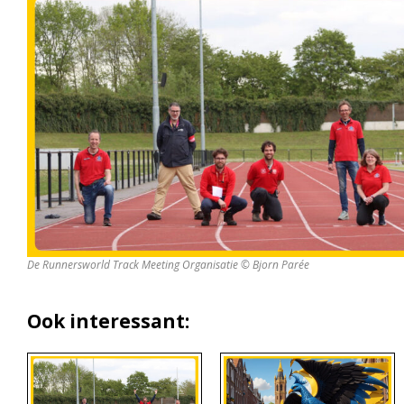
De Runnersworld Track Meeting Organisatie © Bjorn Parée
Ook interessant: