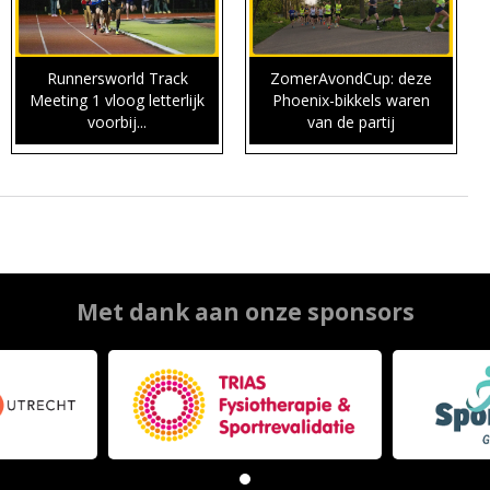
Runnersworld Track
ZomerAvondCup: deze
Meeting 1 vloog letterlijk
Phoenix-bikkels waren
voorbij...
van de partij
Met dank aan onze sponsors