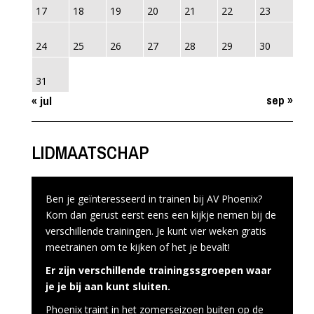
17
18
19
20
21
22
23
24
25
26
27
28
29
30
31
sep »
« jul
LIDMAATSCHAP
Ben je geïnteresseerd in trainen bij AV Phoenix?
Kom dan gerust eerst eens een kijkje nemen bij de
verschillende trainingen. Je kunt vier weken gratis
meetrainen om te kijken of het je bevalt!
Er zijn verschillende trainingssgroepen waar
je je bij aan kunt sluiten.
Phoenix traint in het zomerseizoen buiten op de