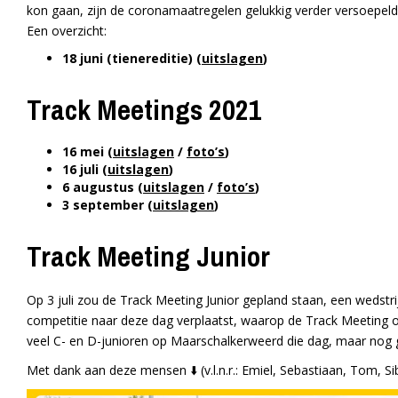
kon gaan, zijn de coronamaatregelen gelukkig verder versoepeld
Een overzicht:
18 juni (tienereditie) (
uitslagen
)
Track Meetings 2021
16 mei (
uitslagen
/
foto’s
)
16 juli (
uitslagen
)
6 augustus (
uitslagen
/
foto’s
)
3 september (
uitslagen
)
Track Meeting Junior
Op 3 juli zou de Track Meeting Junior gepland staan, een wedstri
competitie naar deze dag verplaatst, waarop de Track Meeting o
veel C- en D-junioren op Maarschalkerweerd die dag, maar nog 
Met dank aan deze mensen ⬇️ (v.l.n.r.: Emiel, Sebastiaan, Tom, Sib