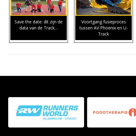
Save the date: dit zijn de
Voortgang fusieproces
data van de Track…
tussen AV Phoenix en U-
Track