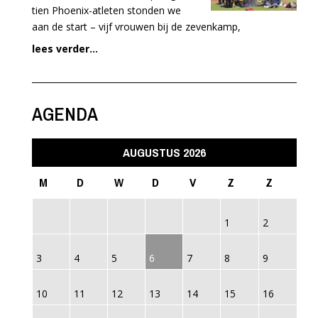
tien Phoenix-atleten stonden we
aan de start – vijf vrouwen bij de zevenkamp,
lees verder...
AGENDA
AUGUSTUS 2026
M
D
W
D
V
Z
Z
1
2
3
4
5
6
7
8
9
10
11
12
13
14
15
16