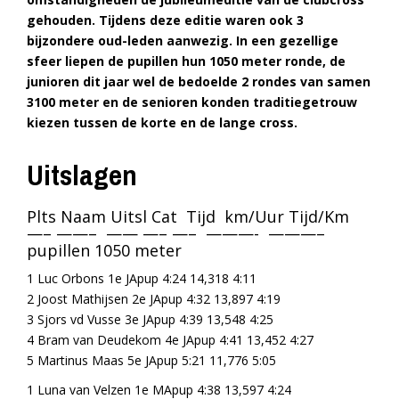
gehouden. Tijdens deze editie waren ook 3
bijzondere oud-leden aanwezig.
In een gezellige
sfeer liepen de pupillen hun 1050 meter ronde, de
junioren dit jaar wel de bedoelde 2 rondes van samen
3100 meter en de senioren konden traditiegetrouw
kiezen tussen de korte en de lange cross.
Uitslagen
Plts Naam Uitsl Cat Tijd km/Uur Tijd/Km
—– ——– —— —– —– ———- ———–
pupillen 1050 meter
1 Luc Orbons 1e JApup 4:24 14,318 4:11
2 Joost Mathijsen 2e JApup 4:32 13,897 4:19
3 Sjors vd Vusse 3e JApup 4:39 13,548 4:25
4 Bram van Deudekom 4e JApup 4:41 13,452 4:27
5 Martinus Maas 5e JApup 5:21 11,776 5:05
1 Luna van Velzen 1e MApup 4:38 13,597 4:24