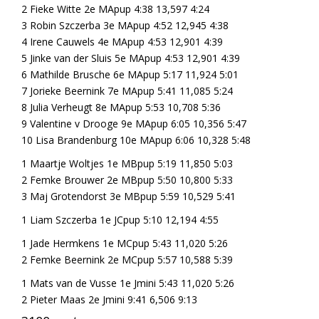
2 Fieke Witte 2e MApup 4:38 13,597 4:24
3 Robin Szczerba 3e MApup 4:52 12,945 4:38
4 Irene Cauwels 4e MApup 4:53 12,901 4:39
5 Jinke van der Sluis 5e MApup 4:53 12,901 4:39
6 Mathilde Brusche 6e MApup 5:17 11,924 5:01
7 Jorieke Beernink 7e MApup 5:41 11,085 5:24
8 Julia Verheugt 8e MApup 5:53 10,708 5:36
9 Valentine v Drooge 9e MApup 6:05 10,356 5:47
10 Lisa Brandenburg 10e MApup 6:06 10,328 5:48
1 Maartje Woltjes 1e MBpup 5:19 11,850 5:03
2 Femke Brouwer 2e MBpup 5:50 10,800 5:33
3 Maj Grotendorst 3e MBpup 5:59 10,529 5:41
1 Liam Szczerba 1e JCpup 5:10 12,194 4:55
1 Jade Hermkens 1e MCpup 5:43 11,020 5:26
2 Femke Beernink 2e MCpup 5:57 10,588 5:39
1 Mats van de Vusse 1e Jmini 5:43 11,020 5:26
2 Pieter Maas 2e Jmini 9:41 6,506 9:13