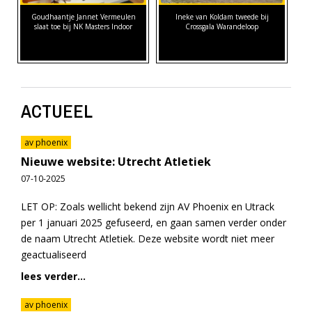
Goudhaantje Jannet Vermeulen
Ineke van Koldam tweede bij
slaat toe bij NK Masters Indoor
Crossgala Warandeloop
ACTUEEL
av phoenix
Nieuwe website: Utrecht Atletiek
07-10-2025
LET OP: Zoals wellicht bekend zijn AV Phoenix en Utrack
per 1 januari 2025 gefuseerd, en gaan samen verder onder
de naam Utrecht Atletiek. Deze website wordt niet meer
geactualiseerd
lees verder...
av phoenix