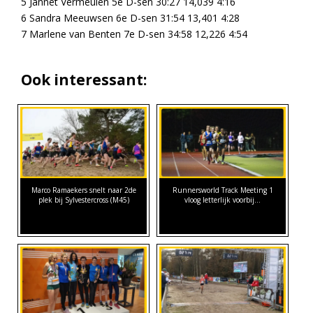
5 Jannet Vermeulen 5e D-sen 30:27 14,039 4:16
6 Sandra Meeuwsen 6e D-sen 31:54 13,401 4:28
7 Marlene van Benten 7e D-sen 34:58 12,226 4:54
Ook interessant:
Marco Ramaekers snelt naar 2de
Runnersworld Track Meeting 1
plek bij Sylvestercross (M45)
vloog letterlijk voorbij...