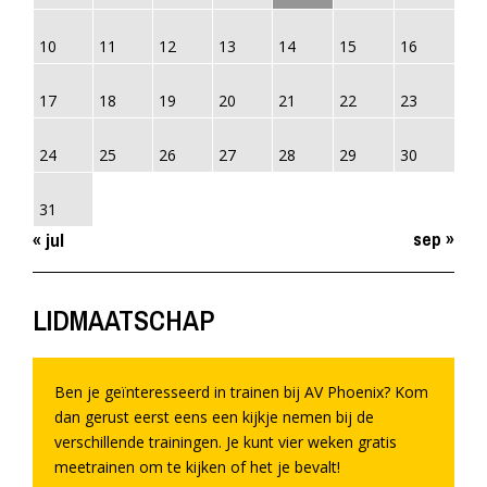
10
11
12
13
14
15
16
17
18
19
20
21
22
23
24
25
26
27
28
29
30
31
sep »
« jul
LIDMAATSCHAP
Ben je geïnteresseerd in trainen bij AV Phoenix? Kom
dan gerust eerst eens een kijkje nemen bij de
verschillende trainingen. Je kunt vier weken gratis
meetrainen om te kijken of het je bevalt!