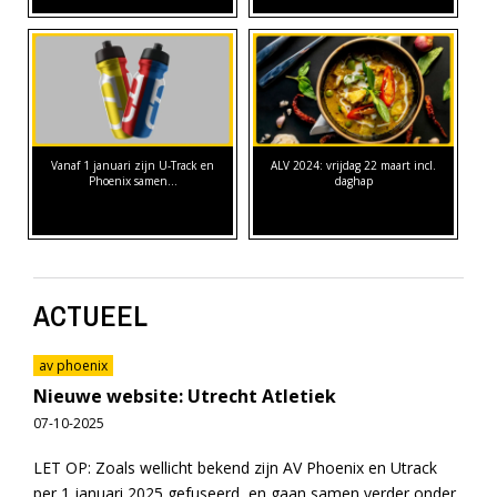
Vanaf 1 januari zijn U-Track en
ALV 2024: vrijdag 22 maart incl.
Phoenix samen…
daghap
ACTUEEL
av phoenix
Nieuwe website: Utrecht Atletiek
07-10-2025
LET OP: Zoals wellicht bekend zijn AV Phoenix en Utrack
per 1 januari 2025 gefuseerd, en gaan samen verder onder