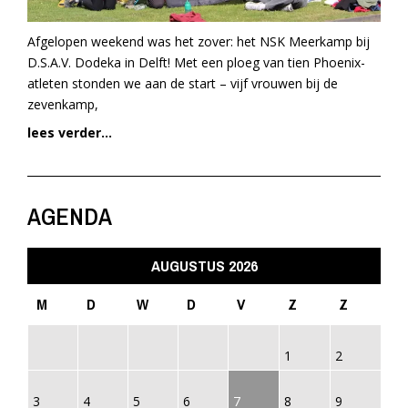
Afgelopen weekend was het zover: het NSK Meerkamp bij
D.S.A.V. Dodeka in Delft! Met een ploeg van tien Phoenix-
atleten stonden we aan de start – vijf vrouwen bij de
zevenkamp,
lees verder...
AGENDA
AUGUSTUS 2026
M
D
W
D
V
Z
Z
1
2
3
4
5
6
7
8
9