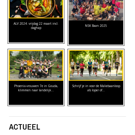
ALV 2024: vrijdag 22 maart incl.
NSK Baan 2025
daghap
Phoenix-vrouwen 7e in Gouda,
Schrijf je in voor de Maliebaanloop
klimmen naar landelijk…
als loper of…
ACTUEEL