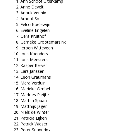
Ann Schoot Uiterkamp
Anne Elevelt
Anouk Vennix
Arnout Smit
Eelco Koelewijn
Eveline Engelen
Gera Kruithof
Gerrieke Grootemarsink
Jeroen Witteveen
Joris Koenders
Joris Meesters
Kasper Kerver
Lars Janssen
Leon Graumans
Mara Verduin
Marieke Gimbel
Marloes Pleijte
Martijn Spaan
Matthijs Jager
Niels de Winter
Patricia Eijken
Patrick Wieser
Peter Spannring