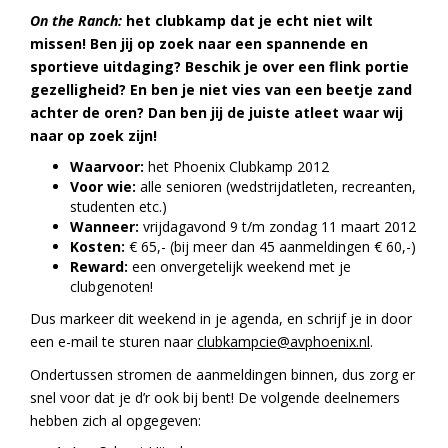
On the Ranch:
het clubkamp dat je echt niet wilt
missen! Ben jij op zoek naar een spannende en
sportieve uitdaging? Beschik je over een flink portie
gezelligheid? En ben je niet vies van een beetje zand
achter de oren? Dan ben jij de juiste atleet waar wij
naar op zoek zijn!
Waarvoor:
het Phoenix Clubkamp 2012
Voor wie:
alle senioren (wedstrijdatleten, recreanten,
studenten etc.)
Wanneer:
vrijdagavond 9 t/m zondag 11 maart 2012
Kosten:
€ 65,- (bij meer dan 45 aanmeldingen € 60,-)
Reward:
een onvergetelijk weekend met je
clubgenoten!
Dus markeer dit weekend in je agenda, en schrijf je in door
een e-mail te sturen naar
clubkampcie@avphoenix.nl
.
Ondertussen stromen de aanmeldingen binnen, dus zorg er
snel voor dat je d’r ook bij bent! De volgende deelnemers
hebben zich al opgegeven: