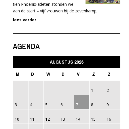
tien Phoenix-atleten stonden we
aan de start – vijf vrouwen bij de zevenkamp,
lees verder...
AGENDA
AUGUSTUS 2026
M
D
W
D
V
Z
Z
1
2
3
4
5
6
7
8
9
10
11
12
13
14
15
16