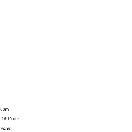
1500m
 16:10 uur.
unioren