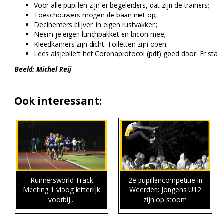
Voor alle pupillen zijn er begeleiders, dat zijn de trainers;
Toeschouwers mogen de baan niet op;
Deelnemers blijven in eigen rustvakken;
Neem je eigen lunchpakket en bidon mee;
Kleedkamers zijn dicht. Toiletten zijn open;
Lees alsjeblieft het
Coronaprotocol (pdf)
goed door. Er staa
Beeld: Michel Reij
Ook interessant:
Runnersworld Track
2e pupillencompetitie in
Meeting 1 vloog letterlijk
Woerden: Jongens U12
voorbij...
zijn op stoom