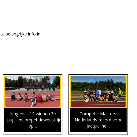
t belangrijke info in.
Jongens U12 winnen 3e
Competie Masters:
pupillencompetitiewedstrijd
Nederlands record voor
op…
Jacqueline…