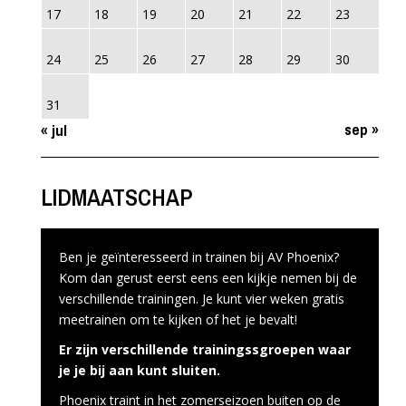
17
18
19
20
21
22
23
24
25
26
27
28
29
30
31
sep »
« jul
LIDMAATSCHAP
Ben je geïnteresseerd in trainen bij AV Phoenix?
Kom dan gerust eerst eens een kijkje nemen bij de
verschillende trainingen. Je kunt vier weken gratis
meetrainen om te kijken of het je bevalt!
Er zijn verschillende trainingssgroepen waar
je je bij aan kunt sluiten.
Phoenix traint in het zomerseizoen buiten op de