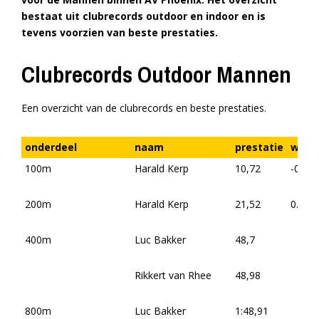
bestaat uit clubrecords outdoor en indoor en is
tevens voorzien van beste prestaties.
Clubrecords Outdoor Mannen
Een overzicht van de clubrecords en beste prestaties.
onderdeel
naam
prestatie
wind/
100m
Harald Kerp
10,72
-0.9
200m
Harald Kerp
21,52
0.0
400m
Luc Bakker
48,7
Rikkert van Rhee
48,98
800m
Luc Bakker
1:48,91