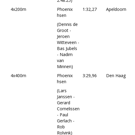
2:48.25)
4x200m
Phoenix
1:32,27
Apeldoorn
01
hsen
20
(Dennis de
Groot -
Jeroen
Witteveen -
Bas Jubels
- Nadim
van
Minnen)
4x400m
Phoenix
3:29,96
Den Haag
13
hsen
19
(Lars
Janssen -
Gerard
Cornelissen
- Paul
Gerlach -
Rob
Rolvink)