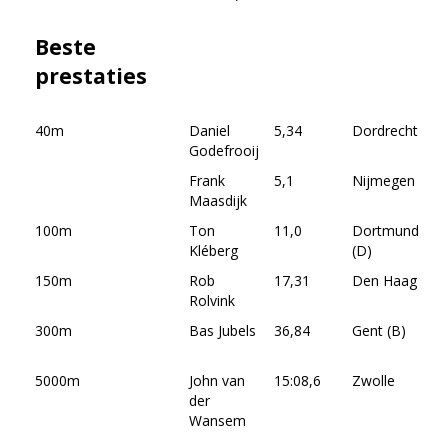
Beste
prestaties
40m
Daniel
5,34
Dordrecht
10
Godefrooij
20
Frank
5,1
Nijmegen
25
Maasdijk
19
100m
Ton
11,0
Dortmund
07
Kléberg
(D)
19
150m
Rob
17,31
Den Haag
12
Rolvink
19
300m
Bas Jubels
36,84
Gent (B)
02
20
5000m
John van
15:08,6
Zwolle
25
der
19
Wansem