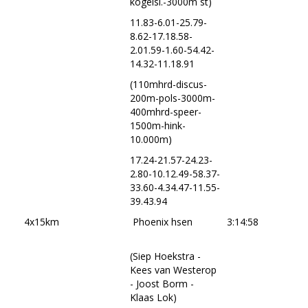
kogelsl.-3000m st)
11.83-6.01-25.79-
8.62-17.18.58-
2.01.59-1.60-54.42-
14.32-11.18.91
(110mhrd-discus-
200m-pols-3000m-
400mhrd-speer-
1500m-hink-
10.000m)
17.24-21.57-24.23-
2.80-10.12.49-58.37-
33.60-4.34.47-11.55-
39.43.94
4x15km
Phoenix hsen
3:14:58
(Siep Hoekstra -
Kees van Westerop
- Joost Borm -
Klaas Lok)