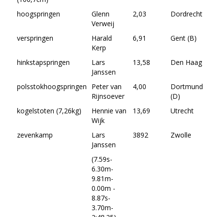
hoogspringen
Glenn
2,03
Dordrecht
09
Verweij
19
verspringen
Harald
6,91
Gent (B)
12
Kerp
20
hinkstapspringen
Lars
13,58
Den Haag
23
Janssen
19
polsstokhoogspringen
Peter van
4,00
Dortmund
10
Rijnsoever
(D)
19
kogelstoten (7,26kg)
Hennie van
13,69
Utrecht
14
Wijk
19
zevenkamp
Lars
3892
Zwolle
22
Janssen
19
(7.59s-
6.30m-
9.81m-
0.00m -
8.87s-
3.70m-