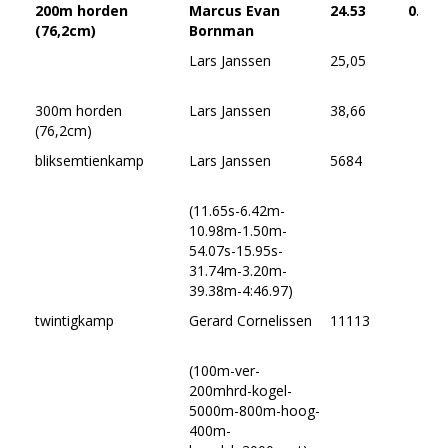
200m horden
Marcus Evan
24.53
0.0
(76,2cm)
Bornman
Lars Janssen
25,05
300m horden
Lars Janssen
38,66
(76,2cm)
bliksemtienkamp
Lars Janssen
5684
(11.65s-6.42m-
10.98m-1.50m-
54.07s-15.95s-
31.74m-3.20m-
39.38m-4:46.97)
twintigkamp
Gerard Cornelissen
11113
(100m-ver-
200mhrd-kogel-
5000m-800m-hoog-
400m-