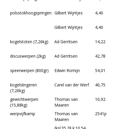
polsstokhoogspringen
Gilbert Wijntjes
4,40
Gilbert Wijntjes
4,40
kogelstoten (7,26kg)
Ad Gerritsen
14,22
discuswerpen (2kg)
Ad Gerritsen
42,78
speerwerpen (800gr)
Edwin Romijn
54,01
kogelslingeren
Carel van der Werf
40,75
(7,26kg)
gewichtwerpen
Thomas van
10,92
(15,88kg)
Maaren
werpvijfkamp
Thomas van
2541p
Maaren
(ksl:35.28 k:10.54