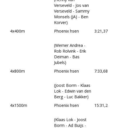
Verseveld - Jos van
Verseveld - Sammy
Monsels (JA) - Ben
Korver)
4x400m
Phoenix hsen
3:21,37
(Werner Andrea -
Rob Rolvink - Erik
Deiman - Bas
Jubels)
4x800m
Phoenix hsen
7:33,68
(Joost Borm - Klaas
Lok - Edwin van den
Berg - Luc Bakker)
4x1500m
Phoenix hsen
15:31,2
(Klaas Lok - Joost
Borm - Ad Buijs -