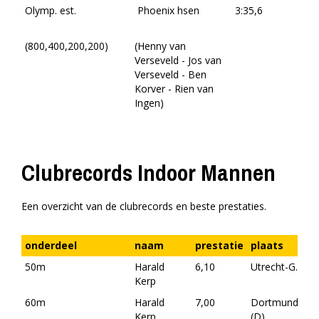
Olymp. est.
Phoenix hsen
3:35,6
(800,400,200,200)
(Henny van
Verseveld - Jos van
Verseveld - Ben
Korver - Rien van
Ingen)
Clubrecords Indoor Mannen
Een overzicht van de clubrecords en beste prestaties.
onderdeel
naam
prestatie
plaats
d
50m
Harald
6,10
Utrecht-G.
08
Kerp
20
60m
Harald
7,00
Dortmund
31
Kerp
(D)
20