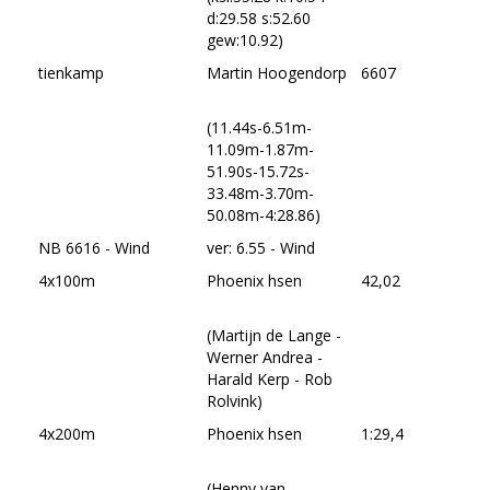
d:29.58 s:52.60
gew:10.92)
tienkamp
Martin Hoogendorp
6607
(11.44s-6.51m-
11.09m-1.87m-
51.90s-15.72s-
33.48m-3.70m-
50.08m-4:28.86)
NB 6616 - Wind
ver: 6.55 - Wind
4x100m
Phoenix hsen
42,02
(Martijn de Lange -
Werner Andrea -
Harald Kerp - Rob
Rolvink)
4x200m
Phoenix hsen
1:29,4
(Henny van