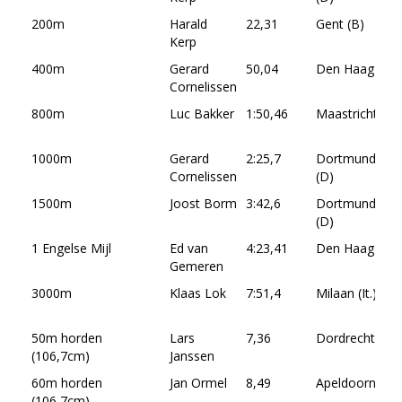
200m
Harald
22,31
Gent (B)
21
Kerp
20
400m
Gerard
50,04
Den Haag
29
Cornelissen
19
800m
Luc Bakker
1:50,46
Maastricht
02
19
1000m
Gerard
2:25,7
Dortmund
18
Cornelissen
(D)
19
1500m
Joost Borm
3:42,6
Dortmund
19
(D)
19
1 Engelse Mijl
Ed van
4:23,41
Den Haag
14
Gemeren
19
3000m
Klaas Lok
7:51,4
Milaan (It.)
12
19
50m horden
Lars
7,36
Dordrecht
26
(106,7cm)
Janssen
20
60m horden
Jan Ormel
8,49
Apeldoorn
13
(106,7cm)
20