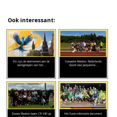
Ook interessant:
Dit zijn de deelnemers aan de
Competie Masters: Nederlands
werkgroepen van het…
record voor Jacqueline…
Dames Masters lopen CR V40 op
Het Fusie-informatie document