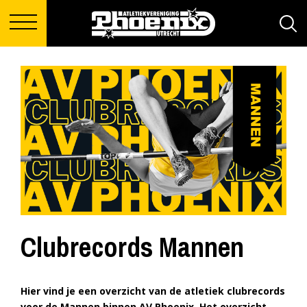
Clubrecords Mannen
Hier vind je een overzicht van de atletiek clubrecords
voor de Mannen binnen AV Phoenix. Het overzicht