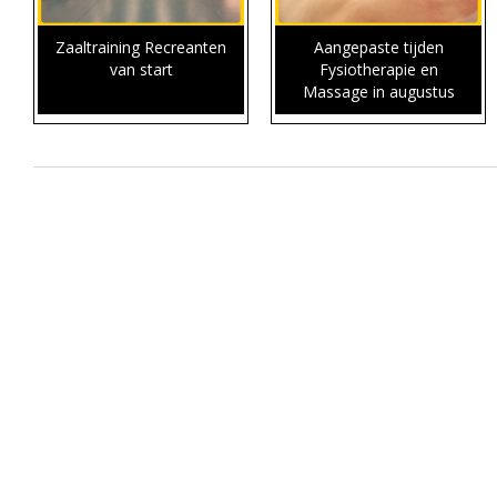
Zaaltraining Recreanten
Aangepaste tijden
van start
Fysiotherapie en
Massage in augustus