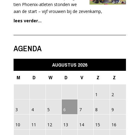
tien Phoenix-atleten stonden we
aan de start – vijf vrouwen bij de zevenkamp,
lees verder...
AGENDA
AUGUSTUS 2026
M
D
W
D
V
Z
Z
1
2
3
4
5
6
7
8
9
10
11
12
13
14
15
16