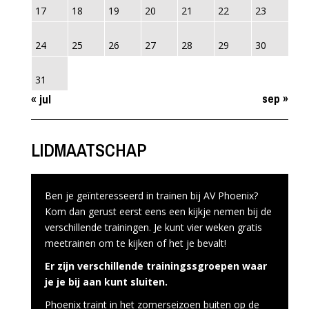
17
18
19
20
21
22
23
24
25
26
27
28
29
30
31
sep »
« jul
LIDMAATSCHAP
Ben je geïnteresseerd in trainen bij AV Phoenix?
Kom dan gerust eerst eens een kijkje nemen bij de
verschillende trainingen. Je kunt vier weken gratis
meetrainen om te kijken of het je bevalt!
Er zijn verschillende trainingssgroepen waar
je je bij aan kunt sluiten.
Phoenix traint in het zomerseizoen buiten op de