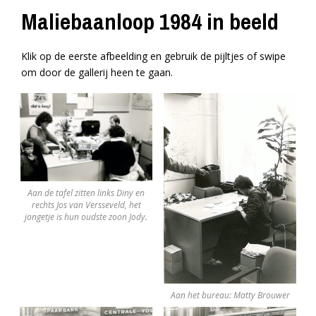
Maliebaanloop 1984 in beeld
Klik op de eerste afbeelding en gebruik de pijltjes of swipe
om door de gallerij heen te gaan.
Aan de tafel zitten links Diny en
rechts Jos van Versseveld, het
jongetje is hun oudste zoon Jody.
Aan het bureau: Matty Brouwer