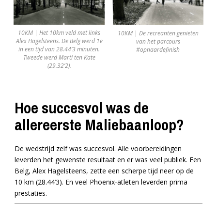
10KM | Het 10km veld met links
10KM | De recreanten genieten
Alex Hagelsteens. De Belg werd 1e
van het parcours
in een tijd van 28.44’3 minuten.
#opnaardefinish
Tweede werd Marti ten Kate
(29.32’2).
Hoe succesvol was de
allereerste Maliebaanloop?
De wedstrijd zelf was succesvol. Alle voorbereidingen
leverden het gewenste resultaat en er was veel publiek. Een
Belg, Alex Hagelsteens, zette een scherpe tijd neer op de
10 km (28.44’3). En veel Phoenix-atleten leverden prima
prestaties.