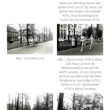
Edwin van den Berg (tussen Han
Kulker (4101) en 4116). Klaas Lok
(achter Han Kulker met nummer
4101). Arno Körmeling zie je
rechts met startnummer 4115.
MIJL | 4105 Klaas Lok
MIJL | Startnummer 4105 is Klaas
Lok. Klaas Lok won de
MaliebaanMijl in een tijd van
4.09’9 minuten. Ed van Gemeren
werd na een felle strijd met Marc
Borghans en Han Kulker (4101)
derde in 4.12’2. Startnummer
4116 is Marcel Versteeg.