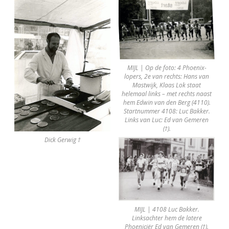
MIJL | Op de foto: 4 Phoenix-
lopers, 2e van rechts: Hans van
Mastwijk, Klaas Lok staat
helemaal links – met rechts naast
hem Edwin van den Berg (4110).
Startnummer 4108: Luc Bakker.
Links van Luc: Ed van Gemeren
(†).
Dick Gerwig †
MIJL | 4108 Luc Bakker.
Linksachter hem de latere
Phoeniciër Ed van Gemeren (†).