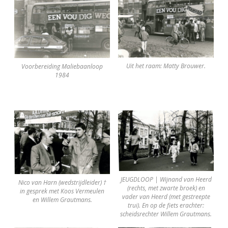
Uit het raam: Matty Brouwer.
Voorbereiding Maliebaanloop
1984
JEUGDLOOP | Wijnand van Heerd
Nico van Harn (wedstrijdleider) †
(rechts, met zwarte broek) en
in gesprek met Koos Vermeulen
vader van Heerd (met gestreepte
en Willem Grautmans.
trui). En op de fiets erachter:
scheidsrechter Willem Grautmans.