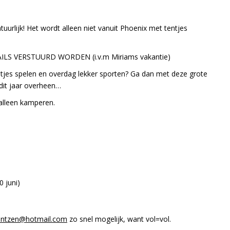
urlijk! Het wordt alleen niet vanuit Phoenix met tentjes
LS VERSTUURD WORDEN (i.v.m Miriams vakantie)
etjes spelen en overdag lekker sporten? Ga dan met deze grote
dit jaar overheen…
alleen kamperen.
0 juni)
entzen@hotmail.com
zo snel mogelijk, want vol=vol.