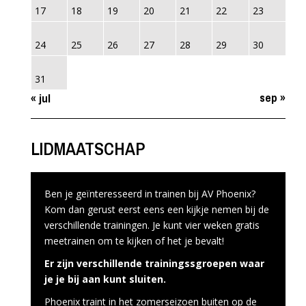
17
18
19
20
21
22
23
24
25
26
27
28
29
30
31
sep »
« jul
LIDMAATSCHAP
Ben je geïnteresseerd in trainen bij AV Phoenix?
Kom dan gerust eerst eens een kijkje nemen bij de
verschillende trainingen. Je kunt vier weken gratis
meetrainen om te kijken of het je bevalt!
Er zijn verschillende trainingssgroepen waar
je je bij aan kunt sluiten.
Phoenix traint in het zomerseizoen buiten op de