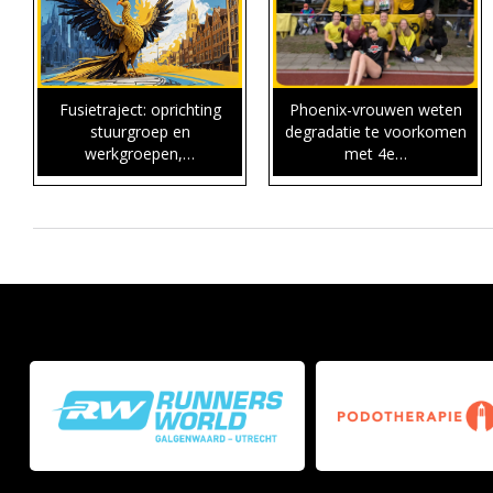
Fusietraject: oprichting
Phoenix-vrouwen weten
stuurgroep en
degradatie te voorkomen
werkgroepen,…
met 4e…