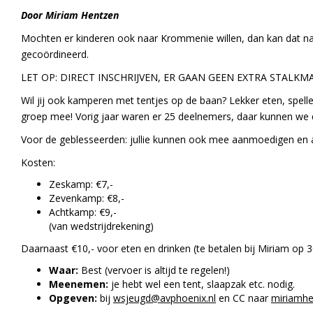
Door Miriam Hentzen
Mochten er kinderen ook naar Krommenie willen, dan kan dat natu
gecoördineerd.
LET OP: DIRECT INSCHRIJVEN, ER GAAN GEEN EXTRA STALKMAI
Wil jij ook kamperen met tentjes op de baan? Lekker eten, spell
groep mee! Vorig jaar waren er 25 deelnemers, daar kunnen we 
Voor de geblesseerden: jullie kunnen ook mee aanmoedigen en 
Kosten:
Zeskamp: €7,-
Zevenkamp: €8,-
Achtkamp: €9,-
(van wedstrijdrekening)
Daarnaast €10,- voor eten en drinken (te betalen bij Miriam op 3
Waar:
Best (vervoer is altijd te regelen!)
Meenemen:
je hebt wel een tent, slaapzak etc. nodig.
Opgeven:
bij
wsjeugd@avphoenix.nl
en CC naar
miriamh