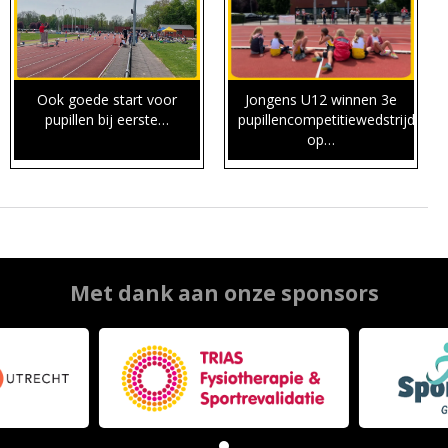
Ook goede start voor
Jongens U12 winnen 3e
pupillen bij eerste…
pupillencompetitiewedstrijd
op…
Met dank aan onze sponsors