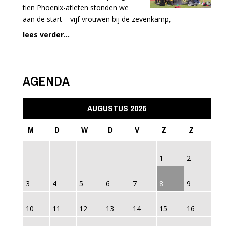
tien Phoenix-atleten stonden we
aan de start – vijf vrouwen bij de zevenkamp,
lees verder...
AGENDA
AUGUSTUS 2026
M
D
W
D
V
Z
Z
1
2
3
4
5
6
7
8
9
10
11
12
13
14
15
16