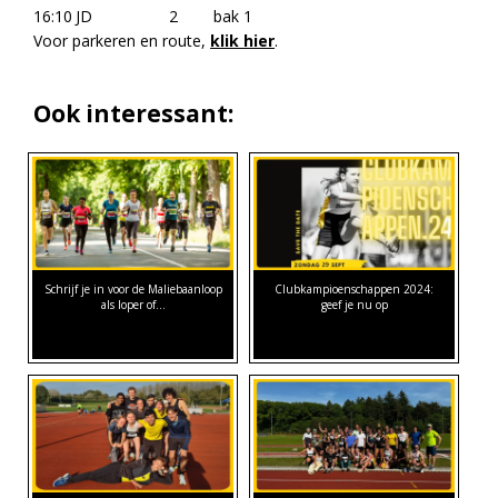
16:10
JD
2
bak 1
Voor parkeren en route,
klik hier
.
Ook interessant:
Schrijf je in voor de Maliebaanloop
Clubkampioenschappen 2024:
als loper of…
geef je nu op