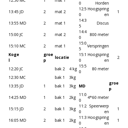
12:50
MC
1
mat 1
0
Horden
12:5
Hoogspring
13:45
JD
2
mat 2
1
0
en
14:3
13:55
MD
2
mat 1
Discus
5
14:4
15:00
JC
2
mat 2
800 meter
0
15:0
15:10
MC
2
mat 1
Verspringen
5
Koge
groe
15:1
Hoogspring
locatie
2
l
p
0
en
15:5
12:20
JC
bak 2
4 kg
80 meter
0
12:30
MC
bak 1
3kg
groe
13:35
JD
1
bak 1
3kg
MD
p
11:0
14:25
MD
1
bak 1
2kg
4*60 meter
0
11:2
Speerwerp
15:15
JD
2
bak 1
3kg
1
0
en
11:3
Hoogspring
16:05
MD
2
bak 1
2kg
1
0
en