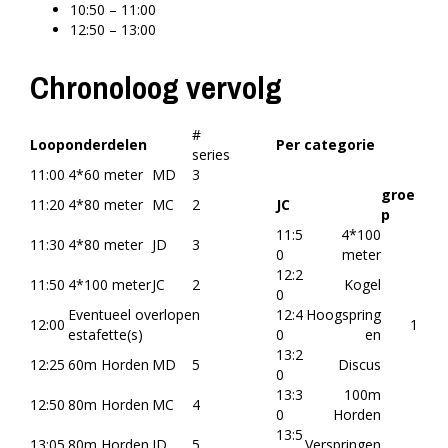
10:50 – 11:00
12:50 – 13:00
Chronoloog vervolg
#
Looponderdelen
Per categorie
series
11:00
4*60 meter
MD
3
groe
11:20
4*80 meter
MC
2
JC
p
11:5
4*100
11:30
4*80 meter
JD
3
0
meter
12:2
11:50
4*100 meter
JC
2
Kogel
0
Eventueel overlopen
12:4
Hoogspring
12:00
1
estafette(s)
0
en
13:2
12:25
60m Horden
MD
5
Discus
0
13:3
100m
12:50
80m Horden
MC
4
0
Horden
13:5
13:05
80m Horden
JD
5
Verspringen