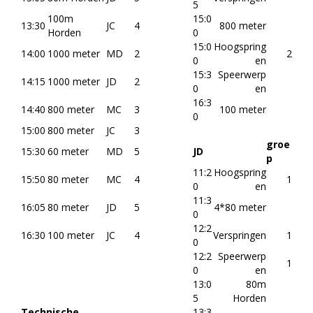
5
100m
15:0
13:30
JC
4
800 meter
Horden
0
15:0
Hoogspring
14:00
1000 meter
MD
2
2
0
en
15:3
Speerwerp
14:15
1000 meter
JD
2
0
en
16:3
14:40
800 meter
MC
3
100 meter
0
15:00
800 meter
JC
3
groe
15:30
60 meter
MD
5
JD
p
11:2
Hoogspring
15:50
80 meter
MC
4
1
0
en
11:3
16:05
80 meter
JD
5
4*80 meter
0
12:2
16:30
100 meter
JC
4
Verspringen
1
0
12:2
Speerwerp
1
0
en
13:0
80m
5
Horden
Technische
13:3