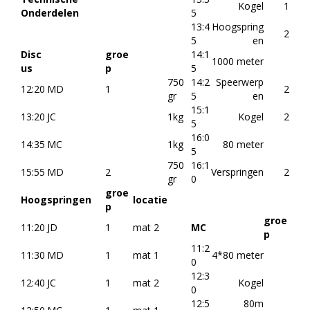
Kogel
1
Onderdelen
5
13:4
Hoogspring
2
5
en
Disc
groe
14:1
1000 meter
us
p
5
750
14:2
Speerwerp
12:20
MD
1
2
gr
5
en
15:1
13:20
JC
1kg
Kogel
2
5
16:0
14:35
MC
1kg
80 meter
5
750
16:1
15:55
MD
2
Verspringen
2
gr
0
groe
Hoogspringen
locatie
p
groe
11:20
JD
1
mat 2
MC
p
11:2
11:30
MD
1
mat 1
4*80 meter
0
12:3
12:40
JC
1
mat 2
Kogel
0
12:5
80m