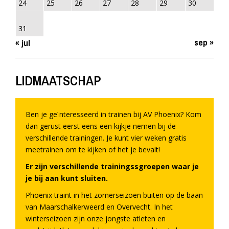
24
25
26
27
28
29
30
31
sep »
« jul
LIDMAATSCHAP
Ben je geïnteresseerd in trainen bij AV Phoenix? Kom
dan gerust eerst eens een kijkje nemen bij de
verschillende trainingen. Je kunt vier weken gratis
meetrainen om te kijken of het je bevalt!
Er zijn verschillende trainingssgroepen waar je
je bij aan kunt sluiten.
Phoenix traint in het zomerseizoen buiten op de baan
van Maarschalkerweerd en Overvecht. In het
winterseizoen zijn onze jongste atleten en