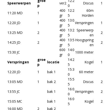
groe
12:2
Speerwerpen
ver2
Discus
1
p
0
400
12:2
60m
11:20
MD
1
gr
5
Horden
400
13:0
12:20
JD
1
Verspringen
1
gr
5
400
13:2
Speerwerp
13:25
MD
2
2
gr
5
en
400
13:5
Hoogspring
14:25
JD
2
2
gr
5
en
600
14:0
15:30
JC
1000 meter
gr
0
groe
14:2
Verspringen
locatie
Kogel
1
p
5
15:3
12:20
JD
1
bak 1
60 meter
0
15:5
13:05
MD
1
bak 2
Discus
2
5
16:0
13:55
JC
bak 1
Verspringen
2
0
16:0
15:05
MC
bak 1
Kogel
2
5
16:00
MD
2
bak 2