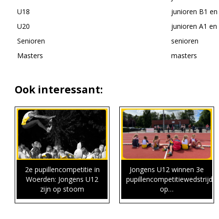
U18
junioren B1 en
U20
junioren A1 en
Senioren
senioren
Masters
masters
Ook interessant:
2e pupillencompetitie in
Jongens U12 winnen 3e
Woerden: Jongens U12
pupillencompetitiewedstrijd
zijn op stoom
op…