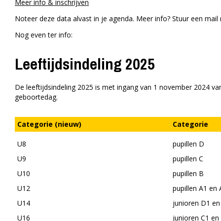
Meer info & inschrijven
Noteer deze data alvast in je agenda. Meer info? Stuur een mail
Nog even ter info:
Leeftijdsindeling 2025
De leeftijdsindeling 2025 is met ingang van 1 november 2024 van 
geboortedag.
Categorie (nieuw)
Categorie
U8
pupillen D
U9
pupillen C
U10
pupillen B
U12
pupillen A1 en 
U14
junioren D1 en
U16
junioren C1 en