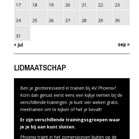
17
18
19
20
21
22
23
24
25
26
27
28
29
30
31
sep »
« jul
LIDMAATSCHAP
Ben je geïnteresseerd in trainen bij AV Phoenix?
Kom dan gerust eerst eens een kijkje nemen bij de
verschillende trainingen. Je kunt vier weken gratis
meetrainen om te kijken of het je bevalt!
Er zijn verschillende trainingssgroepen waar
je je bij aan kunt sluiten.
Phoenix traint in het zomerseizoen buiten op de