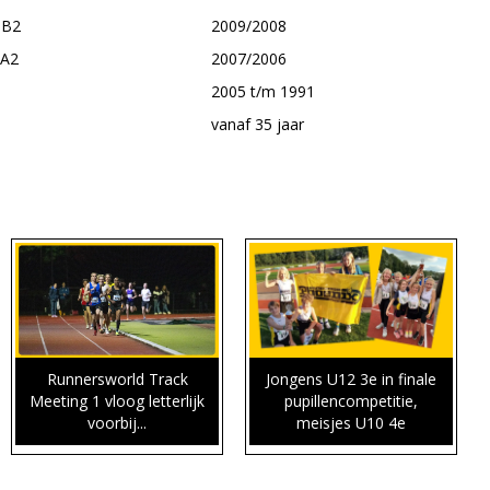
 B2
2009/2008
 A2
2007/2006
2005 t/m 1991
vanaf 35 jaar
Runnersworld Track
Jongens U12 3e in finale
Meeting 1 vloog letterlijk
pupillencompetitie,
voorbij...
meisjes U10 4e