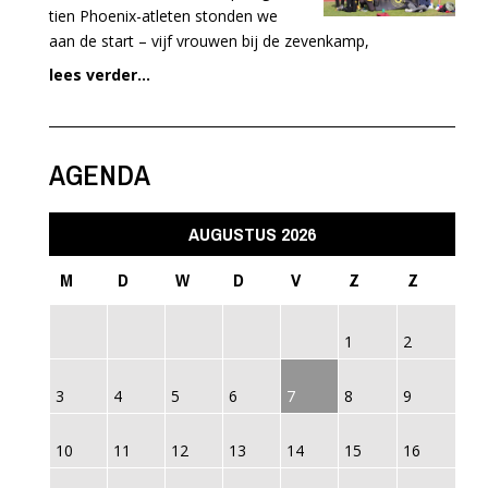
tien Phoenix-atleten stonden we
aan de start – vijf vrouwen bij de zevenkamp,
lees verder...
AGENDA
AUGUSTUS 2026
M
D
W
D
V
Z
Z
1
2
3
4
5
6
7
8
9
10
11
12
13
14
15
16