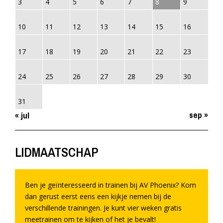
3
4
5
6
7
8
9
10
11
12
13
14
15
16
17
18
19
20
21
22
23
24
25
26
27
28
29
30
31
sep »
« jul
LIDMAATSCHAP
Ben je geïnteresseerd in trainen bij AV Phoenix? Kom
dan gerust eerst eens een kijkje nemen bij de
verschillende trainingen. Je kunt vier weken gratis
meetrainen om te kijken of het je bevalt!