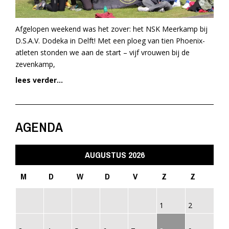
Afgelopen weekend was het zover: het NSK Meerkamp bij
D.S.A.V. Dodeka in Delft! Met een ploeg van tien Phoenix-
atleten stonden we aan de start – vijf vrouwen bij de
zevenkamp,
lees verder...
AGENDA
AUGUSTUS 2026
M
D
W
D
V
Z
Z
1
2