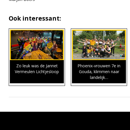
Ook interessant:
Zo leuk was de Jannet
Phoenix-vrouwen 7e in
Vermeulen Lichtjesloop
Gouda, klimmen naar
landelijk…