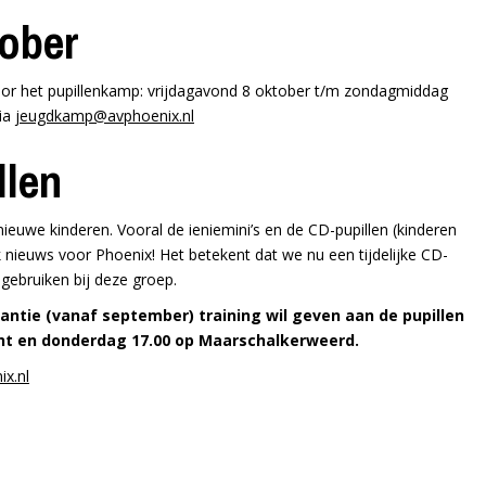
tober
voor het pupillenkamp: vrijdagavond 8 oktober t/m zondagmiddag
via
jeugdkamp@avphoenix.nl
llen
euwe kinderen. Vooral de ieniemini’s en de CD-pupillen (kinderen
uk nieuws voor Phoenix! Het betekent dat we nu een tijdelijke CD-
gebruiken bij deze groep.
antie (vanaf september) training wil geven aan de pupillen
t en donderdag 17.00 op Maarschalkerweerd.
x.nl