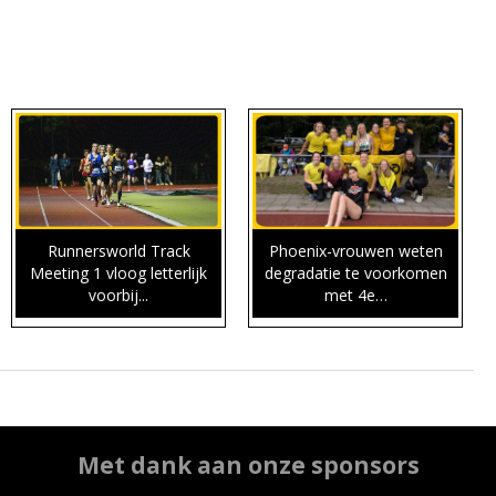
Runnersworld Track
Phoenix-vrouwen weten
Meeting 1 vloog letterlijk
degradatie te voorkomen
voorbij...
met 4e…
Met dank aan onze sponsors