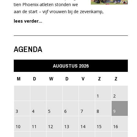
tien Phoenix-atleten stonden we
aan de start – vijf vrouwen bij de zevenkamp,
lees verder...
AGENDA
AUGUSTUS 2026
M
D
W
D
V
Z
Z
1
2
3
4
5
6
7
8
9
10
11
12
13
14
15
16