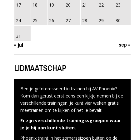
17
18
19
20
21
22
23
24
25
26
27
28
29
30
31
sep »
« jul
LIDMAATSCHAP
Ben je geïnteresseerd in trainen bij AV Phoenix?
Kom dan gerust eerst eens een kijkje nemen bij de
verschillende trainingen. Je kunt vier weken gratis
meetrainen om te kijken of het je bevalt!
Er zijn verschillende trainingssgroepen waar
je je bij aan kunt sluiten.
Phoenix traint in het zomerseizoen buiten op de