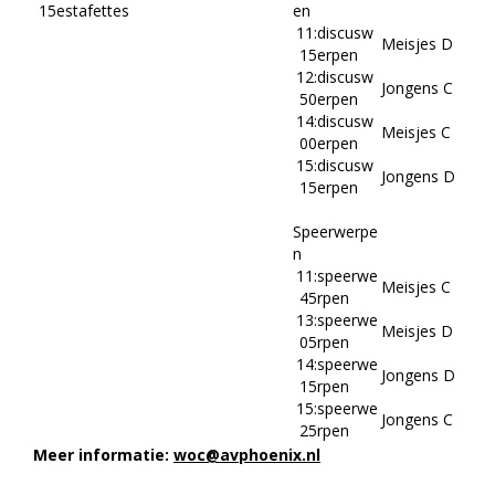
15
estafettes
en
11:
discusw
Meisjes D
15
erpen
12:
discusw
Jongens C
50
erpen
14:
discusw
Meisjes C
00
erpen
15:
discusw
Jongens D
15
erpen
Speerwerpe
n
11:
speerwe
Meisjes C
45
rpen
13:
speerwe
Meisjes D
05
rpen
14:
speerwe
Jongens D
15
rpen
15:
speerwe
Jongens C
25
rpen
Meer informatie:
woc@avphoenix.nl