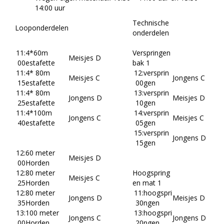
14:00 uur
Technische
Looponderdelen
onderdelen
11:
4*60m
Verspringen
Meisjes D
00
estafette
bak 1
11:
4* 80m
12:
versprin
Meisjes C
Jongens C
15
estafette
00
gen
11:
4* 80m
13:
versprin
Jongens D
Meisjes D
25
estafette
10
gen
11:
4*100m
14:
versprin
Jongens C
Meisjes C
40
estafette
05
gen
15:
versprin
Jongens D
15
gen
12:
60 meter
Meisjes D
00
Horden
12:
80 meter
Hoogspring
Meisjes C
25
Horden
en mat 1
12:
80 meter
11:
hoogspri
Jongens D
Meisjes D
35
Horden
30
ngen
13:
100 meter
13:
hoogspri
Jongens C
Jongens D
00
Horden
20
ngen