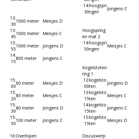
14:
hoogspri
Jongens C
30
ngen
13:
1000 meter
Meisjes D
30
13:
Hoogspring
1000 meter
Meisjes C
45
en mat 2
13:
14:
hoogspri
1000 meter
Jongens D
Meisjes C
55
50
ngen
14:
800 meter
Jongens C
15
Kogelstoten
ring 1
15:
12:
kogelsto
60 meter
Meisjes D
Jongens D
00
00
ten
15:
13:
kogelsto
80 meter
Meisjes C
Meisjes C
20
15
ten
15:
14:
kogelsto
80 meter
Jongens D
Jongens C
30
15
ten
15:
15:
kogelsto
100 meter
Jongens C
Meisjes D
50
15
ten
16:
Overlopen
Discuswerp