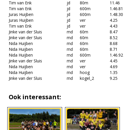
Tim van Enk
jd
80m
11.46
Tim van Enk
jd
600m
1.46.81
Juras Huijben
jd
600m
1.48.30
Juras Huijben
jd
ver
4.25
Tim van Enk
jd
ver
4.43
Jinke van der Sluis
md
60m
8.47
Jinke van der Sluis
md
60m
8.52
Nida Huijben
md
60m
8.68
Nida Huijben
md
60m
8.71
Nida Huijben
md
600m
1.46.92
Jinke van der Sluis
md
ver
4.45
Nida Huijben
md
ver
4.69
Nida Huijben
md
hoog
1.35
Jinke van der Sluis
md
kogel_2
9.25
Ook interessant: