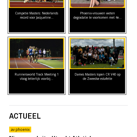
Competie Masters: Nederlands
Phoenix-vrouwen weten
record voor Jacqueline…
degradatie te voorkomen met 4e…
Runnersworld Track Meeting 1
Dames Masters lopen CR V40 op
vloog letterlijk voorbij...
de Zweedse estafette
ACTUEEL
av phoenix