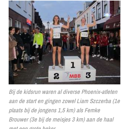
Bij de kidsrun waren al diverse Phoenix-atleten
aan de start en gingen zowel Liam Szczerba (1e
plaats bij de jongens 1,5 km) als Femke
Brouwer (3e bij de meisjes 3 km) aan de haal
met een grote beker.