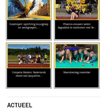
Fusietraject: oprichting stuurgroep
Phoenix-vrouwen weten
en werkgroepen,…
degradatie te voorkomen met 4e…
Competie Masters: Nederlands
Maandverslag november
record voor Jacqueline…
ACTUEEL