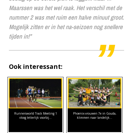
Maarssen was het wel raak. Het verschil met de
nummer 2 was met ruim een halve minuut groot.
Mogelijk zitten er in het na-seizoen nog snellere
tijden in!”
Ook interessant:
Runnersworld Track Meeting 1
Phoenix-vrouwen 7e in Gouda,
vloog letterlijk voorbij...
klimmen naar landelijk…