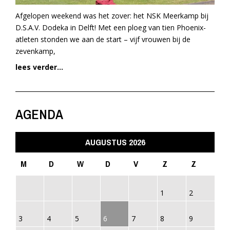
Afgelopen weekend was het zover: het NSK Meerkamp bij
D.S.A.V. Dodeka in Delft! Met een ploeg van tien Phoenix-
atleten stonden we aan de start – vijf vrouwen bij de
zevenkamp,
lees verder...
AGENDA
AUGUSTUS 2026
M
D
W
D
V
Z
Z
1
2
3
4
5
6
7
8
9