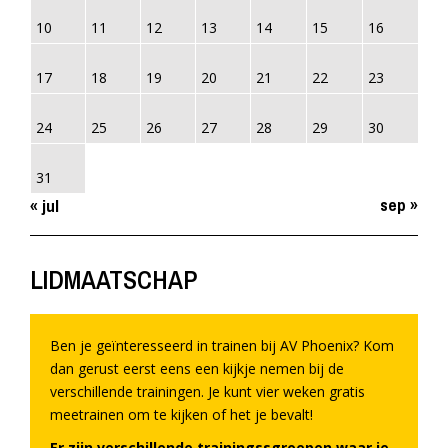
10
11
12
13
14
15
16
17
18
19
20
21
22
23
24
25
26
27
28
29
30
31
sep »
« jul
LIDMAATSCHAP
Ben je geïnteresseerd in trainen bij AV Phoenix? Kom
dan gerust eerst eens een kijkje nemen bij de
verschillende trainingen. Je kunt vier weken gratis
meetrainen om te kijken of het je bevalt!
Er zijn verschillende trainingssgroepen waar je