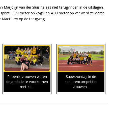
Marjolijn van der Sluis helaas niet terugvinden in de uitslagen.
e sprint, 8,79 meter op kogel en 4,33 meter op ver werd ze vierde
e MacFlurry op de terugweg!
Phoenix-vrouwen weten
Superzondag in de
degradatie te voorkomen
seniorencompetitie:
met 4e…
vrouwen…