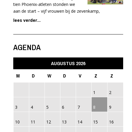
tien Phoenix-atleten stonden we
aan de start – vijf vrouwen bij de zevenkamp,
lees verder...
AGENDA
AUGUSTUS 2026
M
D
W
D
V
Z
Z
1
2
3
4
5
6
7
8
9
10
11
12
13
14
15
16