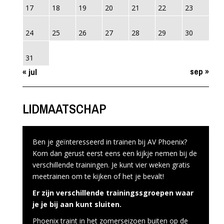
17
18
19
20
21
22
23
24
25
26
27
28
29
30
31
sep »
« jul
LIDMAATSCHAP
Ben je geïnteresseerd in trainen bij AV Phoenix?
Kom dan gerust eerst eens een kijkje nemen bij de
verschillende trainingen. Je kunt vier weken gratis
meetrainen om te kijken of het je bevalt!
Er zijn verschillende trainingssgroepen waar
je je bij aan kunt sluiten.
Phoenix traint in het zomerseizoen buiten op de