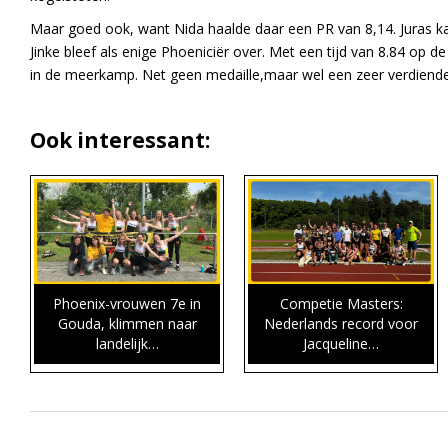
Maar goed ook, want Nida haalde daar een PR van 8,14. Juras kan 
Jinke bleef als enige Phoeniciër over. Met een tijd van 8.84 op d
in de meerkamp. Net geen medaille,maar wel een zeer verdiend
Ook interessant:
Phoenix-vrouwen 7e in
Competie Masters:
Gouda, klimmen naar
Nederlands record voor
landelijk…
Jacqueline…