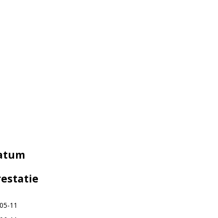
atum
restatie
05-11