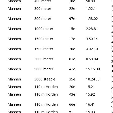
Mannen
400 meter
78e
50.80
B
Mannen
800 meter
22e
1.52,1
J
Mannen
800 meter
97e
1.58,02
Mannen
1000 meter
15e
2.28,81
Mannen
1500 meter
17e
3.50.84
J
Mannen
1500 meter
70e
4.02,10
Mannen
3000 meter
67e
8.58,04
B
Mannen
5000 meter
42e
15.16,38
Mannen
3000 steeple
35e
10.24.00
Mannen
110 m Horden
20e
15.21
L
Mannen
110 m Horden
43e
15.92
Mannen
110 m Horden
66e
16.41
Mannen
110 m Horden
x
15.03