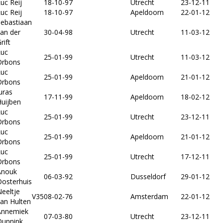
uc Reij
18-10-97
Utrecht
23-12-11
uc Reij
18-10-97
Apeldoorn
22-01-12
Sebastiaan
an der
30-04-98
Utrecht
11-03-12
rift
Luc
25-01-99
Utrecht
11-03-12
Orbons
Luc
25-01-99
Apeldoorn
21-01-12
Orbons
uras
17-11-99
Apeldoorn
18-02-12
uijben
Luc
25-01-99
Utrecht
23-12-11
Orbons
Luc
25-01-99
Apeldoorn
21-01-12
Orbons
Luc
25-01-99
Utrecht
17-12-11
Orbons
Anouk
06-03-92
Dusseldorf
29-01-12
Oosterhuis
eeltje
V35
08-02-76
Amsterdam
22-01-12
an Hulten
Annemiek
07-03-80
Utrecht
23-12-11
Dunnink