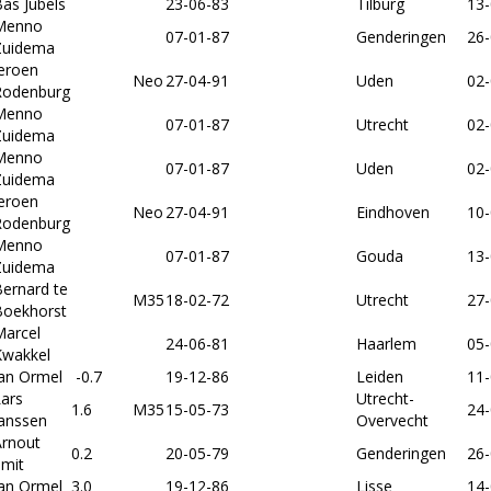
as Jubels
23-06-83
Tilburg
13-
Menno
07-01-87
Genderingen
26-
Zuidema
eroen
Neo
27-04-91
Uden
02-
Rodenburg
Menno
07-01-87
Utrecht
02-
Zuidema
Menno
07-01-87
Uden
02-
Zuidema
eroen
Neo
27-04-91
Eindhoven
10-
Rodenburg
Menno
07-01-87
Gouda
13-
Zuidema
ernard te
M35
18-02-72
Utrecht
27-
Boekhorst
Marcel
24-06-81
Haarlem
05-
Kwakkel
Jan Ormel
-0.7
19-12-86
Leiden
11-
ars
Utrecht-
1.6
M35
15-05-73
24-
Janssen
Overvecht
Arnout
0.2
20-05-79
Genderingen
26-
Smit
Jan Ormel
3.0
19-12-86
Lisse
14-