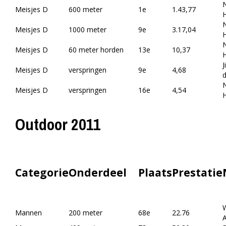
Meisjes D
600 meter
1e
1.43,77
H
Meisjes D
1000 meter
9e
3.17,04
H
Meisjes D
60 meter horden
13e
10,37
H
J
Meisjes D
verspringen
9e
4,68
d
Meisjes D
verspringen
16e
4,54
H
Outdoor 2011
Categorie
Onderdeel
Plaats
Prestatie
Mannen
200 meter
68e
22.76