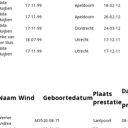
Nida
17-11-99
Apeldoorn
18-02-12
uijben
Nida
17-11-99
Apeldoorn
26-02-12
uijben
Nida
17-11-99
Dordrecht
24-03-12
uijben
inke van
18-07-99
Utrecht
17-12-11
er Sluis
Nida
17-11-99
Utrecht
17-12-11
uijben
D
Plaats
Naam
Wind
Geboortedatum
prestatie
p
Werner
M35
20-08-71
Santpoort
08-
Andrea