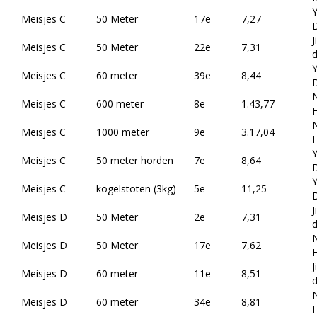
Y
Meisjes C
50 Meter
17e
7,27
J
Meisjes C
50 Meter
22e
7,31
d
Y
Meisjes C
60 meter
39e
8,44
Meisjes C
600 meter
8e
1.43,77
H
Meisjes C
1000 meter
9e
3.17,04
H
Y
Meisjes C
50 meter horden
7e
8,64
Y
Meisjes C
kogelstoten (3kg)
5e
11,25
J
Meisjes D
50 Meter
2e
7,31
d
Meisjes D
50 Meter
17e
7,62
H
J
Meisjes D
60 meter
11e
8,51
d
Meisjes D
60 meter
34e
8,81
H