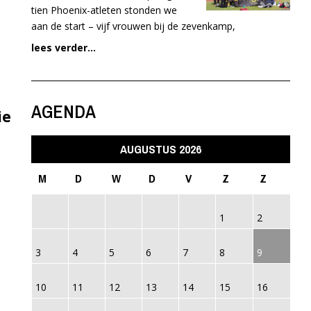
tien Phoenix-atleten stonden we
aan de start – vijf vrouwen bij de zevenkamp,
lees verder...
AGENDA
ie
AUGUSTUS 2026
M
D
W
D
V
Z
Z
1
2
3
4
5
6
7
8
9
10
11
12
13
14
15
16