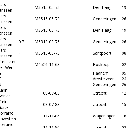
ars
M35
15-05-73
Den Haag
19-
Janssen
ars
M35
15-05-73
Genderingen
26-
Janssen
ars
M35
15-05-73
Den Haag
19-
Janssen
ars
0.7
M35
15-05-73
Genderingen
26-
Janssen
ars
?
M35
15-05-73
Santpoort
08-
Janssen
arel van
M45
26-11-63
Boskoop
02-
er Werf
?
Haarlem
05-
?
Amstelveen
24-
?
Genderingen
26-
arin
08-07-83
Utrecht
12-
orter
arin
08-07-83
Utrecht
15-
orter
orraine
11-11-86
Wageningen
16-
avestein
orraine
11-11-86
Utrecht
02-