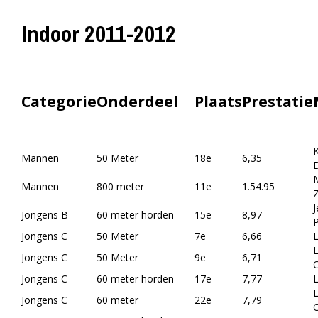
Indoor 2011-2012
Categorie
Onderdeel
Plaats
Prestatie
Mannen
50 Meter
18e
6,35
Mannen
800 meter
11e
1.54.95
J
Jongens B
60 meter horden
15e
8,97
Jongens C
50 Meter
7e
6,66
L
Jongens C
50 Meter
9e
6,71
Jongens C
60 meter horden
17e
7,77
L
Jongens C
60 meter
22e
7,79