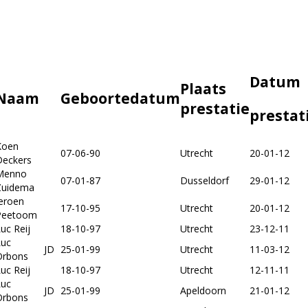
Datum
Plaats
Naam
Geboortedatum
prestatie
prestat
Koen
07-06-90
Utrecht
20-01-12
Deckers
Menno
07-01-87
Dusseldorf
29-01-12
Zuidema
eroen
17-10-95
Utrecht
20-01-12
Peetoom
uc Reij
18-10-97
Utrecht
23-12-11
Luc
JD
25-01-99
Utrecht
11-03-12
Orbons
uc Reij
18-10-97
Utrecht
12-11-11
Luc
JD
25-01-99
Apeldoorn
21-01-12
Orbons