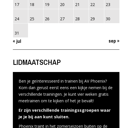
17
18
19
20
21
22
23
24
25
26
27
28
29
30
31
sep »
« jul
LIDMAATSCHAP
Ben je geïnteresseerd in trainen bij AV Phoenix?
Kom dan gerust eerst eens een kijkje nemen bij de
verschillende trainingen. Je kunt vier weken gratis
meetrainen om te kijken of het je bevalt!
Er zijn verschillende trainingssgroepen waar
je je bij aan kunt sluiten.
Phoenix traint in het zomerseizoen buiten op de