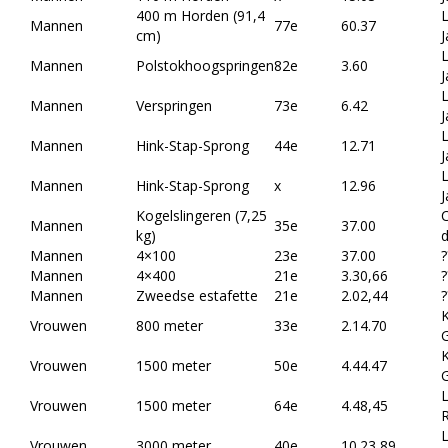
400 m Horden (91,4
L
Mannen
77e
60.37
cm)
L
Mannen
Polstokhoogspringen
82e
3.60
L
Mannen
Verspringen
73e
6.42
L
Mannen
Hink-Stap-Sprong
44e
12.71
L
Mannen
Hink-Stap-Sprong
x
12.96
Kogelslingeren (7,25
C
Mannen
35e
37.00
kg)
d
Mannen
4×100
23e
37.00
?
Mannen
4×400
21e
3.30,66
?
Mannen
Zweedse estafette
21e
2.02,44
?
K
Vrouwen
800 meter
33e
2.14.70
G
K
Vrouwen
1500 meter
50e
4.44.47
G
L
Vrouwen
1500 meter
64e
4.48,45
R
L
Vrouwen
3000 meter
40e
10.23,89