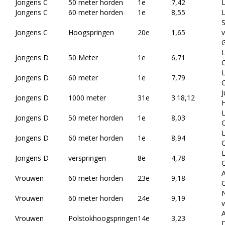
Jongens C
50 meter horden
1e
7,42
L
Jongens C
60 meter horden
1e
8,55
L
Jongens C
Hoogspringen
20e
1,65
v
G
Jongens D
50 Meter
1e
6,71
Jongens D
60 meter
1e
7,79
J
Jongens D
1000 meter
31e
3.18,12
H
Jongens D
50 meter horden
1e
8,03
Jongens D
60 meter horden
1e
8,94
Jongens D
verspringen
8e
4,78
Vrouwen
60 meter horden
23e
9,18
N
Vrouwen
60 meter horden
24e
9,19
v
Vrouwen
Polstokhoogspringen
14e
3,23