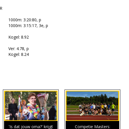
CR
1000m: 3:20:80, p
1000m: 3:15:17, 3e, p
Kogel: 8.92
Ver: 4.78, p
Kogel: 8.24
'Is dat jouw oma?' krijgt
Competie Masters: