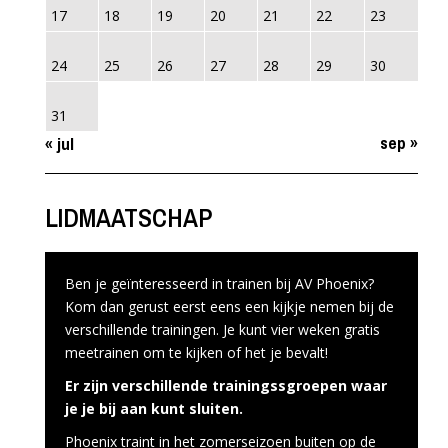
17
18
19
20
21
22
23
24
25
26
27
28
29
30
31
sep »
« jul
LIDMAATSCHAP
Ben je geïnteresseerd in trainen bij AV Phoenix?
Kom dan gerust eerst eens een kijkje nemen bij de
verschillende trainingen. Je kunt vier weken gratis
meetrainen om te kijken of het je bevalt!
Er zijn verschillende trainingssgroepen waar
je je bij aan kunt sluiten.
Phoenix traint in het zomerseizoen buiten op de