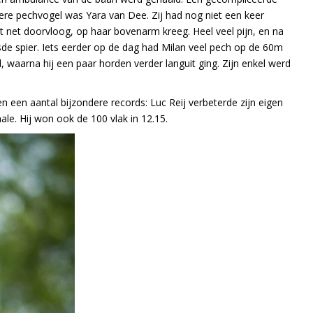
ere pechvogel was Yara van Dee. Zij had nog niet een keer
et net doorvloog, op haar bovenarm kreeg. Heel veel pijn, en na
sde spier. Iets eerder op de dag had Milan veel pech op de 60m
l, waarna hij een paar horden verder languit ging. Zijn enkel werd
n een aantal bijzondere records: Luc Reij verbeterde zijn eigen
le. Hij won ook de 100 vlak in 12.15.