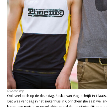
© Michel Reij
Ook veel pech op de deze dag. Saskia van Vugt schrijft in ‘t laats
Dat was vandaag in het ziekenhuis in Gorinchem (helaas) wel and
kwam een meisje zo ongelukkig ten val dat ze uiteindelijk met