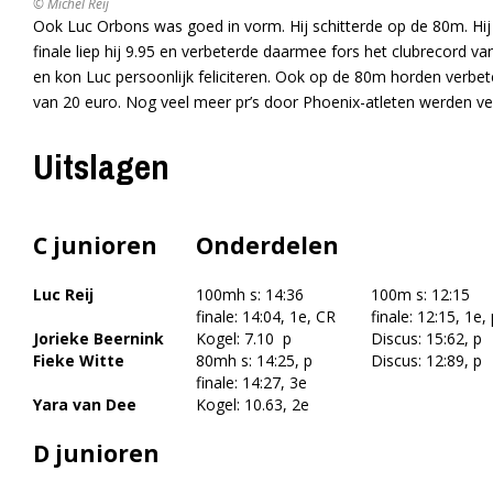
© Michel Reij
Ook Luc Orbons was goed in vorm. Hij schitterde op de 80m. Hij v
finale liep hij 9.95 en verbeterde daarmee fors het clubrecord v
en kon Luc persoonlijk feliciteren. Ook op de 80m horden verbet
van 20 euro. Nog veel meer pr’s door Phoenix-atleten werden ve
Uitslagen
C junioren
Onderdelen
Luc Reij
100mh s: 14:36
100m s: 12:15
finale: 14:04, 1e, CR
finale: 12:15, 1e,
Jorieke Beernink
Kogel: 7.10 p
Discus: 15:62, p
Fieke Witte
80mh s: 14:25, p
Discus: 12:89, p
finale: 14:27, 3e
Yara van Dee
Kogel: 10.63, 2e
D junioren