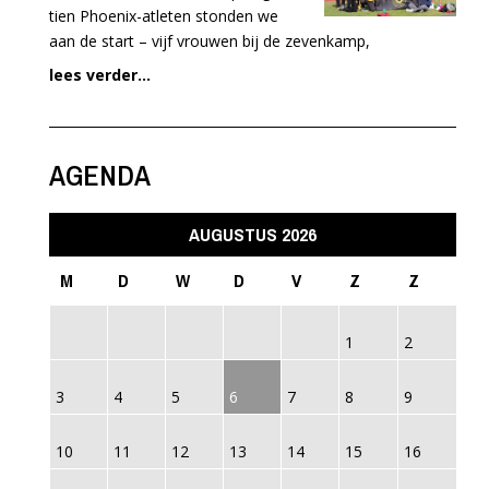
tien Phoenix-atleten stonden we
aan de start – vijf vrouwen bij de zevenkamp,
lees verder...
AGENDA
AUGUSTUS 2026
M
D
W
D
V
Z
Z
1
2
3
4
5
6
7
8
9
10
11
12
13
14
15
16