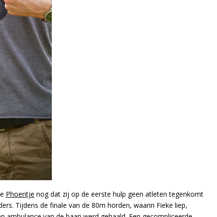
te
Phoentje
nog dat zij op de eerste hulp geen atleten tegenkomt
ers. Tijdens de finale van de 80m horden, waarin Fieke liep,
 een ambulance van de baan werd gehaald. Een gecompliceerde