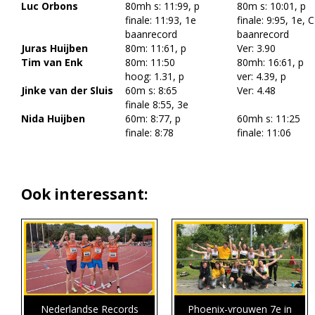
Luc Orbons
80mh s: 11:99, p
80m s: 10:01, p
finale: 11:93, 1e
finale: 9:95, 1e, 
baanrecord
baanrecord
Juras Huijben
80m: 11:61, p
Ver: 3.90
Tim van Enk
80m: 11:50
80mh: 16:61, p
hoog: 1.31, p
ver: 4.39, p
Jinke van der Sluis
60m s: 8:65
Ver: 4.48
finale 8:55, 3e
Nida Huijben
60m: 8:77, p
60mh s: 11:25
finale: 8:78
finale: 11:06
Ook interessant:
Nederlandse Records
Phoenix-vrouwen 7e in