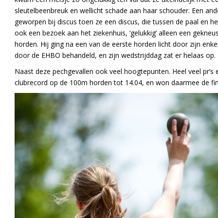
sleutelbeenbreuk en wellicht schade aan haar schouder. Een and
geworpen bij discus toen ze een discus, die tussen de paal en h
ook een bezoek aan het ziekenhuis, ‘gelukkig’ alleen een gekneu
horden. Hij ging na een van de eerste horden licht door zijn enke
door de EHBO behandeld, en zijn wedstrijddag zat er helaas op.
Naast deze pechgevallen ook veel hoogtepunten. Heel veel pr’s e
clubrecord op de 100m horden tot 14.04, en won daarmee de fina