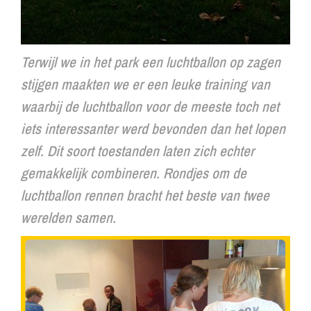
Terwijl we in het park een luchtballon op zagen
stijgen maakten we er een leuke training van
waarbij de luchtballon voor de meeste toch net
iets interessanter werd bevonden dan het lopen
zelf. Dit soort toestanden laten zich echter
gemakkelijk combineren. Rondjes om de
luchtballon rennen bracht het beste van twee
werelden samen.