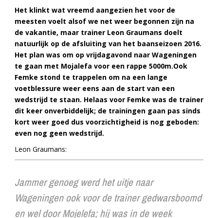
Het klinkt wat vreemd aangezien het voor de
meesten voelt alsof we net weer begonnen zijn na
de vakantie, maar trainer Leon Graumans doelt
natuurlijk op de afsluiting van het baanseizoen 2016.
Het plan was om op vrijdagavond naar Wageningen
te gaan met Mojalefa voor een rappe 5000m.
Ook
Femke stond te trappelen om na een lange
voetblessure weer eens aan de start van een
wedstrijd te staan. Helaas voor Femke was de trainer
dit keer onverbiddelijk; de trainingen gaan pas sinds
kort weer goed dus voorzichtigheid is nog geboden:
even nog geen wedstrijd.
Leon Graumans:
Jammer genoeg werd het uitje naar
Wageningen ook voor de trainer gedwarsboomd
en wel door Mojelefa; hij was in de week