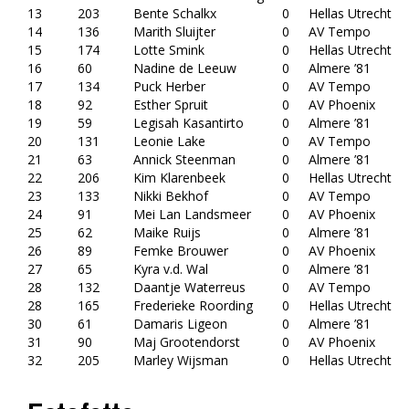
13
203
Bente Schalkx
0
Hellas Utrecht
14
136
Marith Sluijter
0
AV Tempo
15
174
Lotte Smink
0
Hellas Utrecht
16
60
Nadine de Leeuw
0
Almere ’81
17
134
Puck Herber
0
AV Tempo
18
92
Esther Spruit
0
AV Phoenix
19
59
Legisah Kasantirto
0
Almere ’81
20
131
Leonie Lake
0
AV Tempo
21
63
Annick Steenman
0
Almere ’81
22
206
Kim Klarenbeek
0
Hellas Utrecht
23
133
Nikki Bekhof
0
AV Tempo
24
91
Mei Lan Landsmeer
0
AV Phoenix
25
62
Maike Ruijs
0
Almere ’81
26
89
Femke Brouwer
0
AV Phoenix
27
65
Kyra v.d. Wal
0
Almere ’81
28
132
Daantje Waterreus
0
AV Tempo
28
165
Frederieke Roording
0
Hellas Utrecht
30
61
Damaris Ligeon
0
Almere ’81
31
90
Maj Grootendorst
0
AV Phoenix
32
205
Marley Wijsman
0
Hellas Utrecht