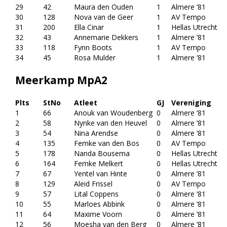
29
42
Maura den Ouden
1
Almere ’81
30
128
Nova van de Geer
1
AV Tempo
31
200
Ella Cinar
1
Hellas Utrecht
32
43
Annemarie Dekkers
1
Almere ’81
33
118
Fynn Boots
1
AV Tempo
34
45
Rosa Mulder
1
Almere ’81
Meerkamp MpA2
Plts
StNo
Atleet
GJ
Vereniging
1
66
Anouk van Woudenberg
0
Almere ’81
2
58
Nynke van den Heuvel
0
Almere ’81
3
54
Nina Arendse
0
Almere ’81
4
135
Femke van den Bos
0
AV Tempo
5
178
Nanda Bousema
0
Hellas Utrecht
6
164
Femke Melkert
0
Hellas Utrecht
7
67
Yentel van Hinte
0
Almere ’81
8
129
Aleid Frissel
0
AV Tempo
9
57
Lital Coppens
0
Almere ’81
10
55
Marloes Abbink
0
Almere ’81
11
64
Maxime Voorn
0
Almere ’81
12
56
Moesha van den Berg
0
Almere ’81