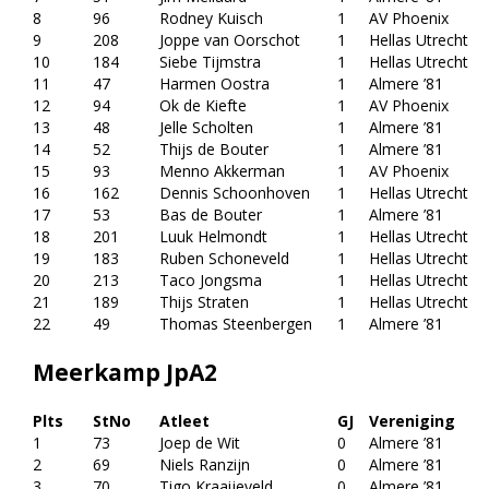
8
96
Rodney Kuisch
1
AV Phoenix
9
208
Joppe van Oorschot
1
Hellas Utrecht
10
184
Siebe Tijmstra
1
Hellas Utrecht
11
47
Harmen Oostra
1
Almere ’81
12
94
Ok de Kiefte
1
AV Phoenix
13
48
Jelle Scholten
1
Almere ’81
14
52
Thijs de Bouter
1
Almere ’81
15
93
Menno Akkerman
1
AV Phoenix
16
162
Dennis Schoonhoven
1
Hellas Utrecht
17
53
Bas de Bouter
1
Almere ’81
18
201
Luuk Helmondt
1
Hellas Utrecht
19
183
Ruben Schoneveld
1
Hellas Utrecht
20
213
Taco Jongsma
1
Hellas Utrecht
21
189
Thijs Straten
1
Hellas Utrecht
22
49
Thomas Steenbergen
1
Almere ’81
Meerkamp JpA2
Plts
StNo
Atleet
GJ
Vereniging
1
73
Joep de Wit
0
Almere ’81
2
69
Niels Ranzijn
0
Almere ’81
3
70
Tigo Kraaijeveld
0
Almere ’81