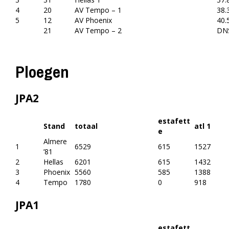
4
20
AV Tempo – 1
38.
5
12
AV Phoenix
40.
21
AV Tempo – 2
DN
Ploegen
JPA2
estafett
Stand
totaal
atl 1
e
Almere
1
6529
615
1527
’81
2
Hellas
6201
615
1432
3
Phoenix
5560
585
1388
4
Tempo
1780
0
918
JPA1
estafett