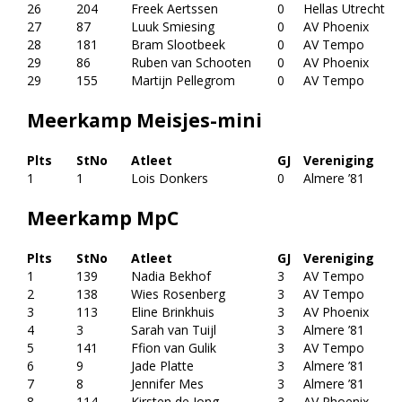
26
204
Freek Aertssen
0
Hellas Utrecht
27
87
Luuk Smiesing
0
AV Phoenix
28
181
Bram Slootbeek
0
AV Tempo
29
86
Ruben van Schooten
0
AV Phoenix
29
155
Martijn Pellegrom
0
AV Tempo
Meerkamp Meisjes-mini
Plts
StNo
Atleet
GJ
Vereniging
1
1
Lois Donkers
0
Almere ’81
Meerkamp MpC
Plts
StNo
Atleet
GJ
Vereniging
1
139
Nadia Bekhof
3
AV Tempo
2
138
Wies Rosenberg
3
AV Tempo
3
113
Eline Brinkhuis
3
AV Phoenix
4
3
Sarah van Tuijl
3
Almere ’81
5
141
Ffion van Gulik
3
AV Tempo
6
9
Jade Platte
3
Almere ’81
7
8
Jennifer Mes
3
Almere ’81
8
114
Kirsten de Jong
3
AV Phoenix