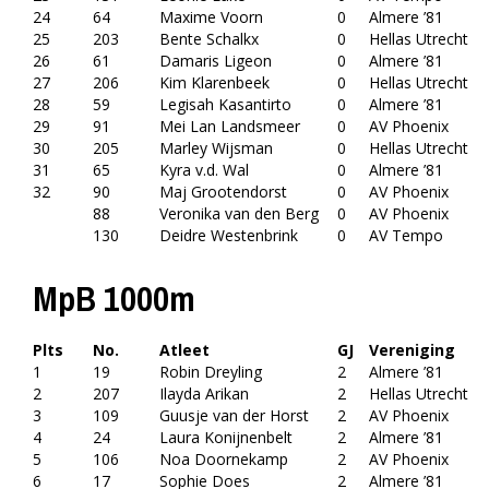
24
64
Maxime Voorn
0
Almere ’81
25
203
Bente Schalkx
0
Hellas Utrecht
26
61
Damaris Ligeon
0
Almere ’81
27
206
Kim Klarenbeek
0
Hellas Utrecht
28
59
Legisah Kasantirto
0
Almere ’81
29
91
Mei Lan Landsmeer
0
AV Phoenix
30
205
Marley Wijsman
0
Hellas Utrecht
31
65
Kyra v.d. Wal
0
Almere ’81
32
90
Maj Grootendorst
0
AV Phoenix
88
Veronika van den Berg
0
AV Phoenix
130
Deidre Westenbrink
0
AV Tempo
MpB 1000m
Plts
No.
Atleet
GJ
Vereniging
1
19
Robin Dreyling
2
Almere ’81
2
207
Ilayda Arikan
2
Hellas Utrecht
3
109
Guusje van der Horst
2
AV Phoenix
4
24
Laura Konijnenbelt
2
Almere ’81
5
106
Noa Doornekamp
2
AV Phoenix
6
17
Sophie Does
2
Almere ’81