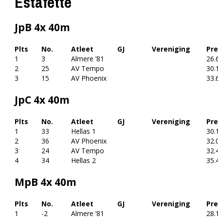
Estafette
JpB 4x 40m
Plts
No.
Atleet
GJ
Vereniging
Pre
1
3
Almere ’81
26.
2
25
AV Tempo
30.
3
15
AV Phoenix
33.
JpC 4x 40m
Plts
No.
Atleet
GJ
Vereniging
Pre
1
33
Hellas 1
30.
2
36
AV Phoenix
32.
3
24
AV Tempo
32.
4
34
Hellas 2
35.
MpB 4x 40m
Plts
No.
Atleet
GJ
Vereniging
Pre
1
-2
Almere ’81
28.