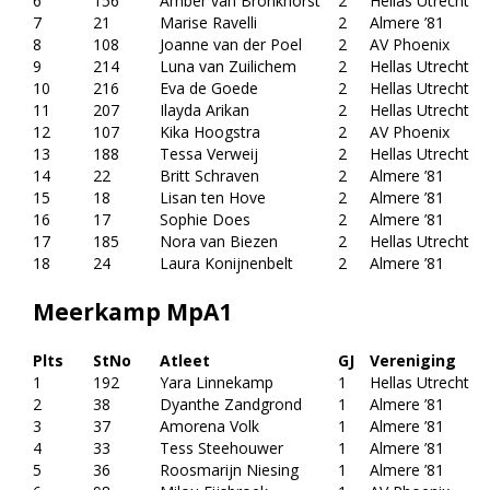
6
156
Amber van Bronkhorst
2
Hellas Utrecht
7
21
Marise Ravelli
2
Almere ’81
8
108
Joanne van der Poel
2
AV Phoenix
9
214
Luna van Zuilichem
2
Hellas Utrecht
10
216
Eva de Goede
2
Hellas Utrecht
11
207
Ilayda Arikan
2
Hellas Utrecht
12
107
Kika Hoogstra
2
AV Phoenix
13
188
Tessa Verweij
2
Hellas Utrecht
14
22
Britt Schraven
2
Almere ’81
15
18
Lisan ten Hove
2
Almere ’81
16
17
Sophie Does
2
Almere ’81
17
185
Nora van Biezen
2
Hellas Utrecht
18
24
Laura Konijnenbelt
2
Almere ’81
Meerkamp MpA1
Plts
StNo
Atleet
GJ
Vereniging
1
192
Yara Linnekamp
1
Hellas Utrecht
2
38
Dyanthe Zandgrond
1
Almere ’81
3
37
Amorena Volk
1
Almere ’81
4
33
Tess Steehouwer
1
Almere ’81
5
36
Roosmarijn Niesing
1
Almere ’81