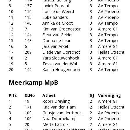
8
137
Janiek Penraat
3
AV Tempo
10
116
Louise de Weerd
3
AV Phoenix
11
115
Ebbe Sanders
3
AV Phoenix
12
140
Annika de Groot
3
AV Tempo
13
7
Kim van Groenestein
3
Almere ’81
14
144
Fleur van Gelder
3
AV Tempo
15
143
Donna de Leur
3
AV Tempo
16
6
Jara van Arkel
3
Almere ’81
17
209
Diede van Oorschot
3
Hellas Utrecht
18
2
Yara Sleeuwenhoek
3
Almere ’81
19
5
Tessa van der Wal
3
Almere ’81
20
142
Karlijn Hoogendoorn
3
AV Tempo
Meerkamp MpB
Plts
StNo
Atleet
GJ
Vereniging
1
19
Robin Dreyling
2
Almere ’81
2
171
Kira van den Ham
2
Hellas Utrecht
3
109
Guusje van der Horst
2
AV Phoenix
4
106
Noa Doornekamp
2
AV Phoenix
5
20
Mette Lacroix
2
Almere ’81