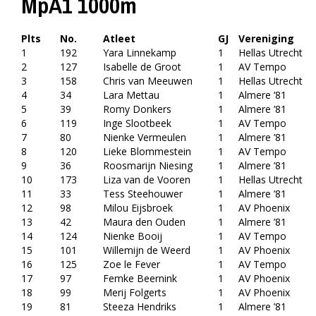
MpA1 1000m
Plts
No.
Atleet
GJ
Vereniging
1
192
Yara Linnekamp
1
Hellas Utrecht
2
127
Isabelle de Groot
1
AV Tempo
3
158
Chris van Meeuwen
1
Hellas Utrecht
4
34
Lara Mettau
1
Almere ’81
5
39
Romy Donkers
1
Almere ’81
6
119
Inge Slootbeek
1
AV Tempo
7
80
Nienke Vermeulen
1
Almere ’81
8
120
Lieke Blommestein
1
AV Tempo
9
36
Roosmarijn Niesing
1
Almere ’81
10
173
Liza van de Vooren
1
Hellas Utrecht
11
33
Tess Steehouwer
1
Almere ’81
12
98
Milou Eijsbroek
1
AV Phoenix
13
42
Maura den Ouden
1
Almere ’81
14
124
Nienke Booij
1
AV Tempo
15
101
Willemijn de Weerd
1
AV Phoenix
16
125
Zoe le Fever
1
AV Tempo
17
97
Femke Beernink
1
AV Phoenix
18
99
Merij Folgerts
1
AV Phoenix
19
81
Steeza Hendriks
1
Almere ’81