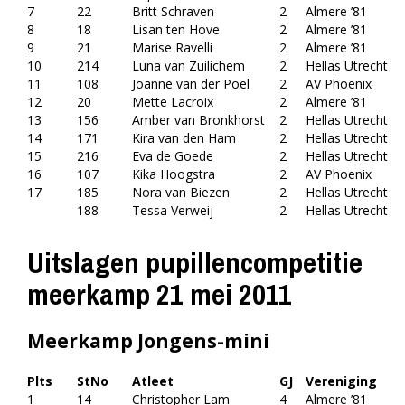
7
22
Britt Schraven
2
Almere ’81
8
18
Lisan ten Hove
2
Almere ’81
9
21
Marise Ravelli
2
Almere ’81
10
214
Luna van Zuilichem
2
Hellas Utrecht
11
108
Joanne van der Poel
2
AV Phoenix
12
20
Mette Lacroix
2
Almere ’81
13
156
Amber van Bronkhorst
2
Hellas Utrecht
14
171
Kira van den Ham
2
Hellas Utrecht
15
216
Eva de Goede
2
Hellas Utrecht
16
107
Kika Hoogstra
2
AV Phoenix
17
185
Nora van Biezen
2
Hellas Utrecht
188
Tessa Verweij
2
Hellas Utrecht
Uitslagen pupillencompetitie
meerkamp 21 mei 2011
Meerkamp Jongens-mini
Plts
StNo
Atleet
GJ
Vereniging
1
14
Christopher Lam
4
Almere ’81