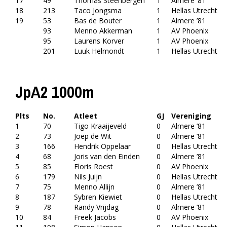
17
49
Thomas Steenbergen
1
Almere ’81
18
213
Taco Jongsma
1
Hellas Utrecht
19
53
Bas de Bouter
1
Almere ’81
93
Menno Akkerman
1
AV Phoenix
95
Laurens Korver
1
AV Phoenix
201
Luuk Helmondt
1
Hellas Utrecht
JpA2 1000m
Plts
No.
Atleet
GJ
Vereniging
1
70
Tigo Kraaijeveld
0
Almere ’81
2
73
Joep de Wit
0
Almere ’81
3
166
Hendrik Oppelaar
0
Hellas Utrecht
4
68
Joris van den Einden
0
Almere ’81
5
85
Floris Roest
0
AV Phoenix
6
179
Nils Juijn
0
Hellas Utrecht
7
75
Menno Allijn
0
Almere ’81
8
187
Sybren Kiewiet
0
Hellas Utrecht
9
78
Randy Vrijdag
0
Almere ’81
10
84
Freek Jacobs
0
AV Phoenix