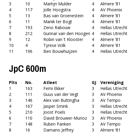
3
10
Martijn Mulder
4
Almere ’81
4
117
Jolle Hoogstra
4
AV Phoenix
5
13
Bas van Groenestein
4
Almere ’81
6
11
Manik ter Bogt
4
Almere ’81
7
193
Zeno Rabouw
4
Hellas Utrecht
8
212
Gunnar van den Hoogen
4
Hellas Utrecht
9
12
Robin van ’t Klooster
4
Almere ’81
10
4
Tyrese Volk
4
Almere ’81
11
196
Ben Bouwhuijzen
4
Hellas Utrecht
JpC 600m
Plts
No.
Atleet
GJ
Vereniging
1
163
Femi Ekker
3
Hellas Utrecht
2
111
Guus van der Vegt
3
AV Phoenix
3
146
Alex van Buttingha
3
AV Tempo
4
167
Jasper Smink
3
Hellas Utrecht
5
210
Joost Poels
3
Hellas Utrecht
6
110
David Brouwer-Munoz
3
AV Phoenix
7
148
Ruben Panken
3
AV Tempo
8
16
Damano Jeffrey
3
Almere ’81