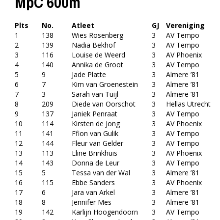
MpC 600m
Plts
No.
Atleet
GJ
Vereniging
1
138
Wies Rosenberg
3
AV Tempo
2
139
Nadia Bekhof
3
AV Tempo
3
116
Louise de Weerd
3
AV Phoenix
4
140
Annika de Groot
3
AV Tempo
5
9
Jade Platte
3
Almere ’81
6
7
Kim van Groenestein
3
Almere ’81
7
3
Sarah van Tuijl
3
Almere ’81
8
209
Diede van Oorschot
3
Hellas Utrecht
9
137
Janiek Penraat
3
AV Tempo
10
114
Kirsten de Jong
3
AV Phoenix
11
141
Ffion van Gulik
3
AV Tempo
12
144
Fleur van Gelder
3
AV Tempo
13
113
Eline Brinkhuis
3
AV Phoenix
14
143
Donna de Leur
3
AV Tempo
15
5
Tessa van der Wal
3
Almere ’81
16
115
Ebbe Sanders
3
AV Phoenix
17
6
Jara van Arkel
3
Almere ’81
18
8
Jennifer Mes
3
Almere ’81
19
142
Karlijn Hoogendoorn
3
AV Tempo