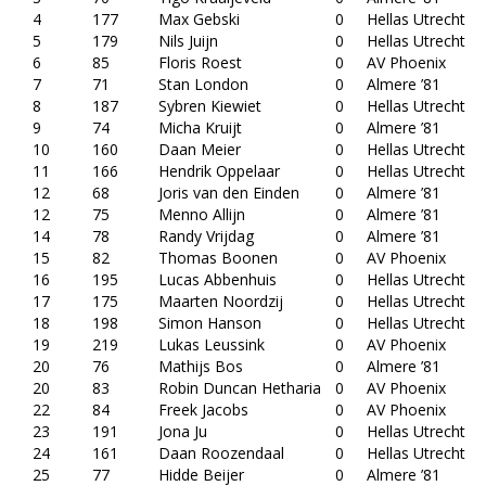
4
177
Max Gebski
0
Hellas Utrecht
5
179
Nils Juijn
0
Hellas Utrecht
6
85
Floris Roest
0
AV Phoenix
7
71
Stan London
0
Almere ’81
8
187
Sybren Kiewiet
0
Hellas Utrecht
9
74
Micha Kruijt
0
Almere ’81
10
160
Daan Meier
0
Hellas Utrecht
11
166
Hendrik Oppelaar
0
Hellas Utrecht
12
68
Joris van den Einden
0
Almere ’81
12
75
Menno Allijn
0
Almere ’81
14
78
Randy Vrijdag
0
Almere ’81
15
82
Thomas Boonen
0
AV Phoenix
16
195
Lucas Abbenhuis
0
Hellas Utrecht
17
175
Maarten Noordzij
0
Hellas Utrecht
18
198
Simon Hanson
0
Hellas Utrecht
19
219
Lukas Leussink
0
AV Phoenix
20
76
Mathijs Bos
0
Almere ’81
20
83
Robin Duncan Hetharia
0
AV Phoenix
22
84
Freek Jacobs
0
AV Phoenix
23
191
Jona Ju
0
Hellas Utrecht
24
161
Daan Roozendaal
0
Hellas Utrecht
25
77
Hidde Beijer
0
Almere ’81