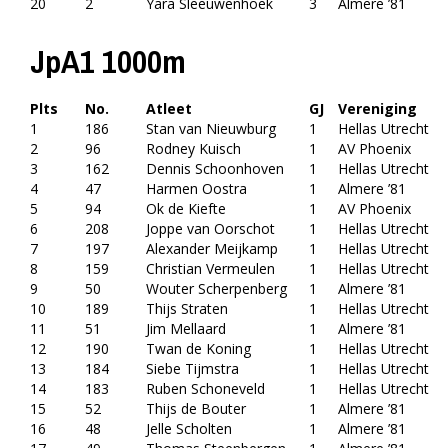
20
2
Yara Sleeuwenhoek
3
Almere ’81
JpA1 1000m
Plts
No.
Atleet
GJ
Vereniging
1
186
Stan van Nieuwburg
1
Hellas Utrecht
2
96
Rodney Kuisch
1
AV Phoenix
3
162
Dennis Schoonhoven
1
Hellas Utrecht
4
47
Harmen Oostra
1
Almere ’81
5
94
Ok de Kiefte
1
AV Phoenix
6
208
Joppe van Oorschot
1
Hellas Utrecht
7
197
Alexander Meijkamp
1
Hellas Utrecht
8
159
Christian Vermeulen
1
Hellas Utrecht
9
50
Wouter Scherpenberg
1
Almere ’81
10
189
Thijs Straten
1
Hellas Utrecht
11
51
Jim Mellaard
1
Almere ’81
12
190
Twan de Koning
1
Hellas Utrecht
13
184
Siebe Tijmstra
1
Hellas Utrecht
14
183
Ruben Schoneveld
1
Hellas Utrecht
15
52
Thijs de Bouter
1
Almere ’81
16
48
Jelle Scholten
1
Almere ’81