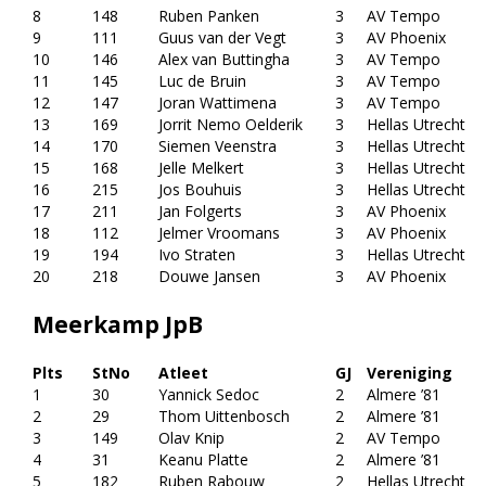
8
148
Ruben Panken
3
AV Tempo
9
111
Guus van der Vegt
3
AV Phoenix
10
146
Alex van Buttingha
3
AV Tempo
11
145
Luc de Bruin
3
AV Tempo
12
147
Joran Wattimena
3
AV Tempo
13
169
Jorrit Nemo Oelderik
3
Hellas Utrecht
14
170
Siemen Veenstra
3
Hellas Utrecht
15
168
Jelle Melkert
3
Hellas Utrecht
16
215
Jos Bouhuis
3
Hellas Utrecht
17
211
Jan Folgerts
3
AV Phoenix
18
112
Jelmer Vroomans
3
AV Phoenix
19
194
Ivo Straten
3
Hellas Utrecht
20
218
Douwe Jansen
3
AV Phoenix
Meerkamp JpB
Plts
StNo
Atleet
GJ
Vereniging
1
30
Yannick Sedoc
2
Almere ’81
2
29
Thom Uittenbosch
2
Almere ’81
3
149
Olav Knip
2
AV Tempo
4
31
Keanu Platte
2
Almere ’81
5
182
Ruben Rabouw
2
Hellas Utrecht