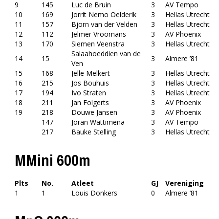
9
145
Luc de Bruin
3
AV Tempo
10
169
Jorrit Nemo Oelderik
3
Hellas Utrecht
11
157
Bjorn van der Velden
3
Hellas Utrecht
12
112
Jelmer Vroomans
3
AV Phoenix
13
170
Siemen Veenstra
3
Hellas Utrecht
Salaahoeddien van de
14
15
3
Almere ’81
Ven
15
168
Jelle Melkert
3
Hellas Utrecht
16
215
Jos Bouhuis
3
Hellas Utrecht
17
194
Ivo Straten
3
Hellas Utrecht
18
211
Jan Folgerts
3
AV Phoenix
19
218
Douwe Jansen
3
AV Phoenix
147
Joran Wattimena
3
AV Tempo
217
Bauke Stelling
3
Hellas Utrecht
MMini 600m
Plts
No.
Atleet
GJ
Vereniging
1
1
Louis Donkers
0
Almere ’81