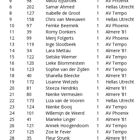
6
98
Milou Eijsbroek
1
AV Phoenix
6
202
Samar Ahmed
1
Hellas Utrecht
8
127
Isabelle de Groot
1
AV Tempo
9
158
Chris van Meeuwen
1
Hellas Utrecht
10
97
Femke Beernink
1
AV Phoenix
11
39
Romy Donkers
1
Almere ’81
12
99
Merij Folgerts
1
AV Phoenix
13
119
Inge Slootbeek
1
AV Tempo
14
34
Lara Mettau
1
Almere ’81
15
122
Sietske Wiemer
1
AV Tempo
16
120
Lieke Blommestein
1
AV Tempo
16
123
Sophie van der Zijden
1
AV Tempo
18
40
Shanella Bleecke
1
Almere ’81
19
172
Lisanne Wetzels
1
Hellas Utrecht
20
81
Steeza Hendriks
1
Almere ’81
21
80
Nienke Vermeulen
1
Almere ’81
22
173
Liza van de Vooren
1
Hellas Utrecht
23
124
Nienke Booij
1
AV Tempo
24
101
Willemijn de Weerd
1
AV Phoenix
25
41
Marieke Linger
1
Almere ’81
26
121
Anniek Hoogendoorn
1
AV Tempo
27
125
Zoe le Fever
1
AV Tempo
28
35
Fleur Strunk
1
Almere ’81