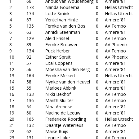
1
66
Anouk van Woudenberg
0
Almere ’81
2
178
Nanda Bousema
0
Hellas Utrecht
3
174
Lotte Smink
0
Hellas Utrecht
4
67
Yentel van Hinte
0
Almere ’81
5
135
Femke van den Bos
0
AV Tempo
6
63
Annick Steenman
0
Almere ’81
7
129
Aleid Frissel
0
AV Tempo
8
89
Femke Brouwer
0
AV Phoenix
9
134
Puck Herber
0
AV Tempo
10
92
Esther Spruit
0
AV Phoenix
11
57
Lital Coppens
0
Almere ’81
12
56
Moesha van den Berg
0
Almere ’81
13
164
Femke Melkert
0
Hellas Utrecht
14
58
Nynke van den Heuvel
0
Almere ’81
15
55
Marloes Abbink
0
Almere ’81
16
133
Nikki Bekhof
0
AV Tempo
17
136
Marith Sluijter
0
AV Tempo
18
54
Nina Arendse
0
Almere ’81
19
60
Nadine de Leeuw
0
Almere ’81
20
165
Frederieke Roording
0
Hellas Utrecht
21
132
Daantje Waterreus
0
AV Tempo
22
62
Maike Ruijs
0
Almere ’81
23
131
Leonie Lake
0
AV Tempo