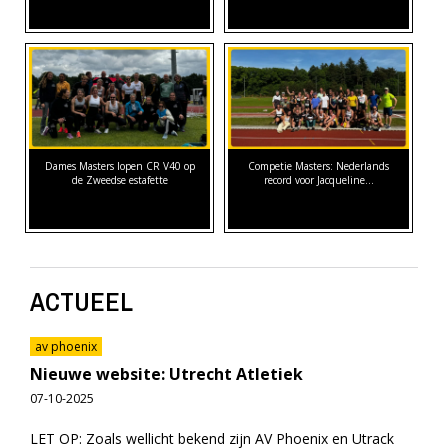
Dames Masters lopen CR V40 op
Competie Masters: Nederlands
de Zweedse estafette
record voor Jacqueline…
ACTUEEL
av phoenix
Nieuwe website: Utrecht Atletiek
07-10-2025
LET OP: Zoals wellicht bekend zijn AV Phoenix en Utrack