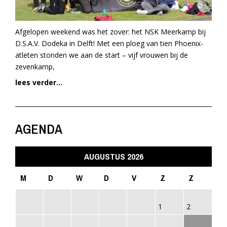
Afgelopen weekend was het zover: het NSK Meerkamp bij
D.S.A.V. Dodeka in Delft! Met een ploeg van tien Phoenix-
atleten stonden we aan de start – vijf vrouwen bij de
zevenkamp,
lees verder...
AGENDA
AUGUSTUS 2026
M
D
W
D
V
Z
Z
1
2