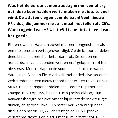
Was het de eerste competitiedag in mei vooral erg
nat, deze keer hadden we te maken met iets te veel
wind.
De atleten vlogen over de baan! Veel nieuwe
PR’s dus, die jammer niet allemaal meetellen als CR’s.
Want rugwind van +2.4 tot +5.1 is net iets te veel van
het goede…
Phoenix was in Haarlem zowel met een jongensteam als
een meidenteam vertegenwoordigd. Op de looponderdelen
deed bijna iedereen het beter dan ooit. Seconden en
honderdsten van seconden werden eraf gelopen alsof het
niets was. Met als klap op de vuurpijl de estafette waarin
Yara, Jinke, Nida en Fieke zichzelf met anderhalve seconde
verbeterden en een nieuw record neer wisten te zetten van
50.63. Bij de springonderdelen debuteerde Filip met een
knappe 10,29 op HSS, haalde Luc bij polsstokhoog zijn
aanvangshoogte net niet omdat hij vergat de stok terug te
duwen, en sprong Jinke 5,16 meter ver. Yara wierp haar
discus een mooie 32,27 ver en kogelde 11,53. Jorieke
verbeterde zichzelf op discus met ruim 2 meter tot 16,01