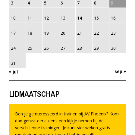
3
4
5
6
7
8
9
10
11
12
13
14
15
16
17
18
19
20
21
22
23
24
25
26
27
28
29
30
31
sep »
« jul
LIDMAATSCHAP
Ben je geïnteresseerd in trainen bij AV Phoenix? Kom
dan gerust eerst eens een kijkje nemen bij de
verschillende trainingen. Je kunt vier weken gratis
meetrainen om te kijken of het je bevalt!