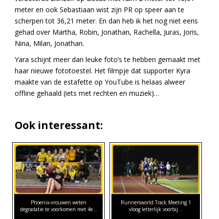
meter en ook Sebastiaan wist zijn PR op speer aan te
scherpen tot 36,21 meter. En dan heb ik het nog niet eens
gehad over Martha, Robin, Jonathan, Rachella, Juras, Joris,
Nina, Milan, Jonathan.
Yara schijnt meer dan leuke foto’s te hebben gemaakt met
haar nieuwe fototoestel. Het filmpje dat supporter Kyra
maakte van de estafette op YouTube is helaas alweer
offline gehaald (iets met rechten en muziek)…
Ook interessant:
Phoenix-vrouwen weten
Runnersworld Track Meeting 1
degradatie te voorkomen met 4e…
vloog letterlijk voorbij...