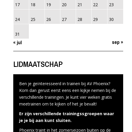
17
18
19
20
21
22
23
24
25
26
27
28
29
30
31
sep »
« jul
LIDMAATSCHAP
Ben je geïnteresseerd in trainen bij AV Phoenix?
Kom dan gerust eerst eens een kijkje nemen bij de
verschillende trainingen. Je kunt vier weken gratis
meetrainen om te kijken of het je bevalt!
Er zijn verschillende trainingssgroepen waar
je je bij aan kunt sluiten.
Phoenix traint in het zomerseizoen buiten op de