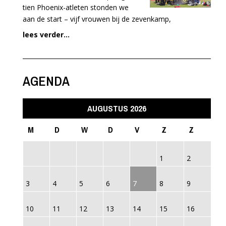
tien Phoenix-atleten stonden we
aan de start – vijf vrouwen bij de zevenkamp,
lees verder...
AGENDA
AUGUSTUS 2026
M
D
W
D
V
Z
Z
1
2
3
4
5
6
7
8
9
10
11
12
13
14
15
16