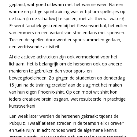
gepland, wat goed uitkwam met het warme weer. Na een
warme en pittige sprinttraining was er tijd om spelletjes op
de baan (in de schaduw) te spelen, met als thema: water💧.
Er werd fanatiek gestreden bij het flessenvoetbal, het vullen
van emmers en een variant van stoelendans met sponsen.
Tussen de spellen door werd er sponslummelen gedaan,
een verfrissende activiteit.
Al die actieve activiteiten zijn ook vermoeiend voor het
lichaam. Het is belangrijk om de hersenen ook op andere
manieren te gebruiken dan voor sport- en
beweegdoeleinden. Zo gingen de studenten op donderdag
15 juni na de training creatief aan de slag met het maken
van hun eigen Phoenix-shirt. Op een mooi wit shirt kon
ieders creatieve brein losgaan, wat resulteerde in prachtige
kunstwerken!
Een week later werden de hersenen gekraakt tijdens de
Pubquiz. Twaalf atleten streden in de teams ‘Felix Forever’
en ‘Gele Nijn’. In acht rondes werd de algemene kennis