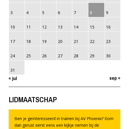
3
4
5
6
7
8
9
10
11
12
13
14
15
16
17
18
19
20
21
22
23
24
25
26
27
28
29
30
31
sep »
« jul
LIDMAATSCHAP
Ben je geïnteresseerd in trainen bij AV Phoenix? Kom
dan gerust eerst eens een kijkje nemen bij de