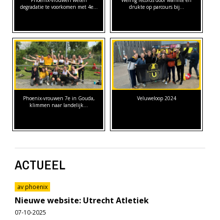
Phoenix-vrouwen weten
Weinig records door warmte en
degradatie te voorkomen met 4e…
drukte op parcours bij…
Phoenix-vrouwen 7e in Gouda,
Veluweloop 2024
klimmen naar landelijk…
ACTUEEL
av phoenix
Nieuwe website: Utrecht Atletiek
07-10-2025