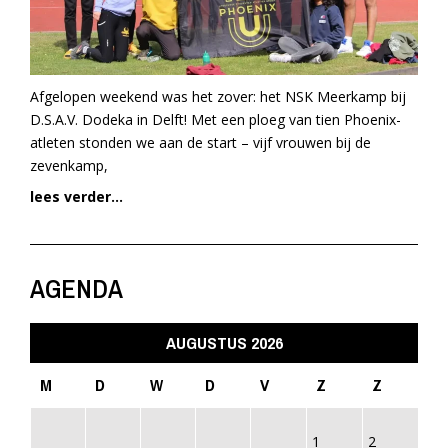
Afgelopen weekend was het zover: het NSK Meerkamp bij
D.S.A.V. Dodeka in Delft! Met een ploeg van tien Phoenix-
atleten stonden we aan de start – vijf vrouwen bij de
zevenkamp,
lees verder...
AGENDA
AUGUSTUS 2026
M
D
W
D
V
Z
Z
1
2