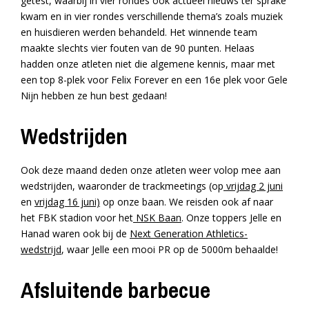
getest, waarbij in vier rondes ook actueel nieuws ter sprake
kwam en in vier rondes verschillende thema’s zoals muziek
en huisdieren werden behandeld. Het winnende team
maakte slechts vier fouten van de 90 punten. Helaas
hadden onze atleten niet die algemene kennis, maar met
een top 8-plek voor Felix Forever en een 16e plek voor Gele
Nijn hebben ze hun best gedaan!
Wedstrijden
Ook deze maand deden onze atleten weer volop mee aan
wedstrijden, waaronder de trackmeetings (op
vrijdag 2 juni
en
vrijdag 16 juni)
op onze baan. We reisden ook af naar
het FBK stadion voor het
NSK Baan
. Onze toppers Jelle en
Hanad waren ook bij de
Next Generation Athletics-
wedstrijd
, waar Jelle een mooi PR op de 5000m behaalde!
Afsluitende barbecue