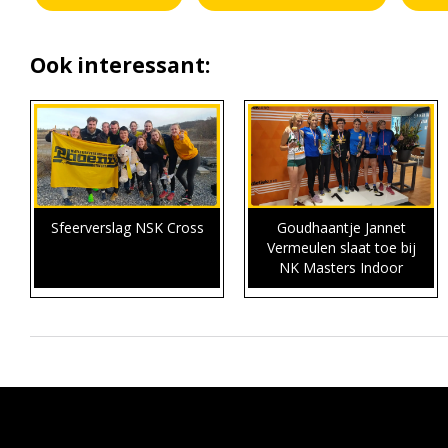
Ook interessant:
Sfeerverslag NSK Cross
Goudhaantje Jannet
Vermeulen slaat toe bij
NK Masters Indoor