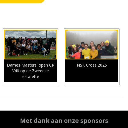
Dames Masters lopen CR
NSK Cross 2025
V40 op de Zweedse
estafette
Met dank aan onze sponsors