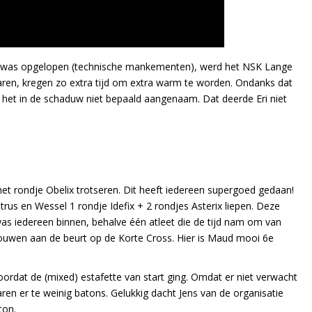
ng was opgelopen (technische mankementen), werd het NSK Lange
waren, kregen zo extra tijd om extra warm te worden. Ondanks dat
 het in de schaduw niet bepaald aangenaam. Dat deerde Eri niet
t rondje Obelix trotseren. Dit heeft iedereen supergoed gedaan!
us en Wessel 1 rondje Idefix + 2 rondjes Asterix liepen. Deze
was iedereen binnen, behalve één atleet die de tijd nam om van
ouwen aan de beurt op de Korte Cross. Hier is Maud mooi 6e
ordat de (mixed) estafette van start ging. Omdat er niet verwacht
n er te weinig batons. Gelukkig dacht Jens van de organisatie
ton.