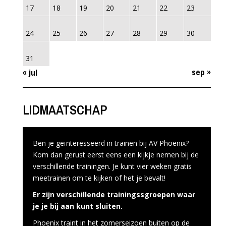
17
18
19
20
21
22
23
24
25
26
27
28
29
30
31
sep »
« jul
LIDMAATSCHAP
Ben je geïnteresseerd in trainen bij AV Phoenix?
Kom dan gerust eerst eens een kijkje nemen bij de
verschillende trainingen. Je kunt vier weken gratis
meetrainen om te kijken of het je bevalt!
Er zijn verschillende trainingssgroepen waar
je je bij aan kunt sluiten.
Phoenix traint in het zomerseizoen buiten op de