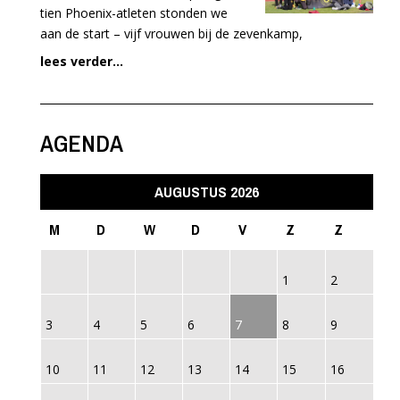
tien Phoenix-atleten stonden we
aan de start – vijf vrouwen bij de zevenkamp,
lees verder...
AGENDA
AUGUSTUS 2026
M
D
W
D
V
Z
Z
1
2
3
4
5
6
7
8
9
10
11
12
13
14
15
16