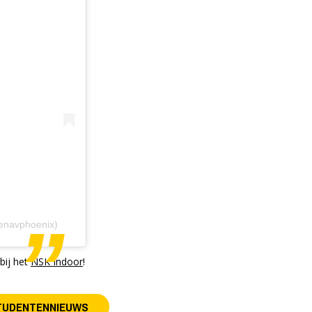
tenavphoenix)
bij het
NSK Indoor
!
TUDENTENNIEUWS