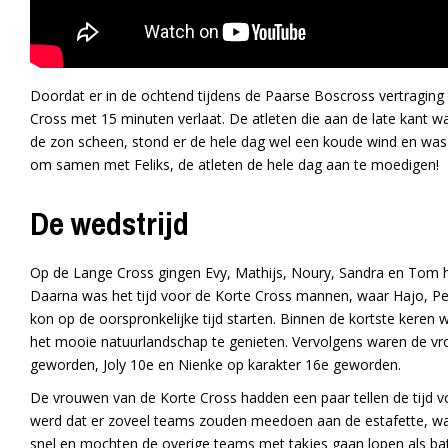
Doordat er in de ochtend tijdens de Paarse Boscross vertragi
Cross met 15 minuten verlaat. De atleten die aan de late kant 
de zon scheen, stond er de hele dag wel een koude wind en was
om samen met Feliks, de atleten de hele dag aan te moedigen!
De wedstrijd
Op de Lange Cross gingen Evy, Mathijs, Noury, Sandra en Tom he
Daarna was het tijd voor de Korte Cross mannen, waar Hajo, Petr
kon op de oorspronkelijke tijd starten. Binnen de kortste keren 
het mooie natuurlandschap te genieten. Vervolgens waren de vr
geworden, Joly 10e en Nienke op karakter 16e geworden.
De vrouwen van de Korte Cross hadden een paar tellen de tijd vo
werd dat er zoveel teams zouden meedoen aan de estafette, ware
snel en mochten de overige teams met takjes gaan lopen als ba