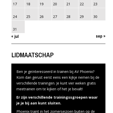
17
18
19
20
21
22
23
24
25
26
27
28
29
30
31
sep »
« jul
LIDMAATSCHAP
Ben je geïnteresseerd in trainen bij AV Phoenix?
Kom dan gerust eerst eens een kijkje nemen bij de
verschillende trainingen. Je kunt vier weken gratis
meetrainen om te kijken of het je bevalt!
Er zijn verschillende trainingssgroepen waar
je je bij aan kunt sluiten.
Phoenix traint in het zomerseizoen buiten op de