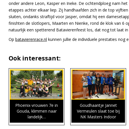
onder andere Leon, Kasper en Ineke. De ochtendploeg nam het s
etappes achter elkaar liep. Zij handhaafden zich in de top vijfti
sluiten, ondanks straftijd voor Jasper, omdat hij een damesetapp
finishten de slotlopers, Maarten en Nienke, rond de klok van 6
natuurlijk een spetterend Batavierenfeest los, dat nog tot laat i
Op
batavierenrace.nl
kunnen jullie de individuele prestaties nog 
Ook interessant:
Phoenix-vrouwen 7e in
Goudhaantje Jannet
Gouda, klimmen naar
Vermeulen slaat toe bij
landelijk…
NK Masters Indoor