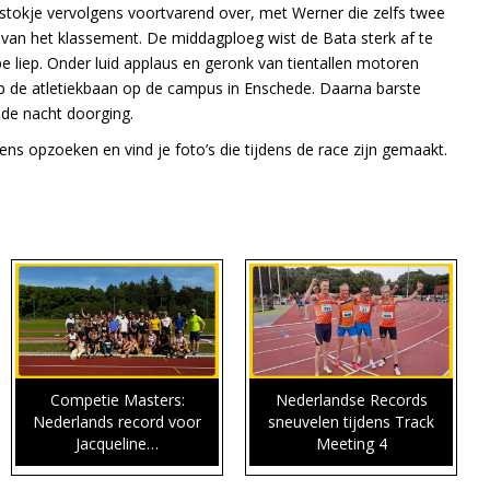
tokje vervolgens voortvarend over, met Werner die zelfs twee
en van het klassement. De middagploeg wist de Bata sterk af te
e liep. Onder luid applaus en geronk van tientallen motoren
 op de atletiekbaan op de campus in Enschede. Daarna barste
n de nacht doorging.
eens opzoeken en vind je foto’s die tijdens de race zijn gemaakt.
Competie Masters:
Nederlandse Records
Nederlands record voor
sneuvelen tijdens Track
Jacqueline…
Meeting 4