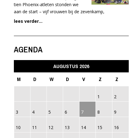
tien Phoenix-atleten stonden we
aan de start – vijf vrouwen bij de zevenkamp,
lees verder...
AGENDA
AUGUSTUS 2026
M
D
W
D
V
Z
Z
1
2
3
4
5
6
7
8
9
10
11
12
13
14
15
16