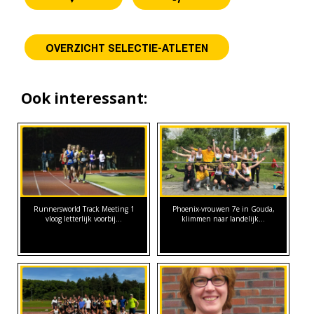
OVERZICHT SELECTIE-ATLETEN
Ook interessant:
Runnersworld Track Meeting 1
Phoenix-vrouwen 7e in Gouda,
vloog letterlijk voorbij...
klimmen naar landelijk…