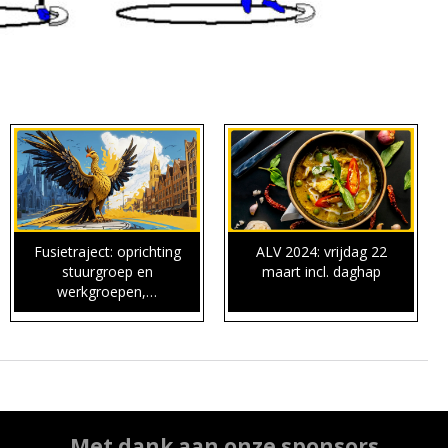
Fusietraject: oprichting
ALV 2024: vrijdag 22
stuurgroep en
maart incl. daghap
werkgroepen,…
Met dank aan onze sponsors