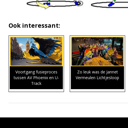
Ook interessant:
Voortgang fusieproces
Zo leuk was de Jannet
tussen AV Phoenix en U-
Vermeulen Lichtjesloop
Track