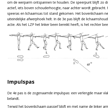
om de werparm ontspannen te houden. De speerpunt blijft zo dic
actief, iets boven schouderhoogte, naar achter wordt gebracht.
speeras en lichaamsas tot stand gekomen. Het bovenlichaam nei
uiteindelijke afwerphoek helt. In de 3e pas blijft de lichaamsho
actie. Als het LZP het linker been bereikt heeft, is het rechter been
Impulspas
De 4e pas is de zogenaamde impulspas: een verlengde maar vla
belandt.
Terwijl het bovenlichaam passief blijft en met name de linker a