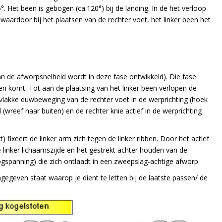
. Het been is gebogen (ca.120°) bij de landing. In de het verloop
aardoor bij het plaatsen van de rechter voet, het linker been het
an de afworpsnelheid wordt in deze fase ontwikkeld). Die fase
en komt. Tot aan de plaatsing van het linker been verlopen de
, vlakke duwbeweging van de rechter voet in de werprichting (hoek
 (wreef naar buiten) en de rechter knie actief in de werprichting
) fixeert de linker arm zich tegen de linker ribben. Door het actief
linker lichaamszijde en het gestrekt achter houden van de
spanning) die zich ontlaadt in een zweepslag-achtige afworp.
geven staat waarop je dient te letten bij de laatste passen/ de