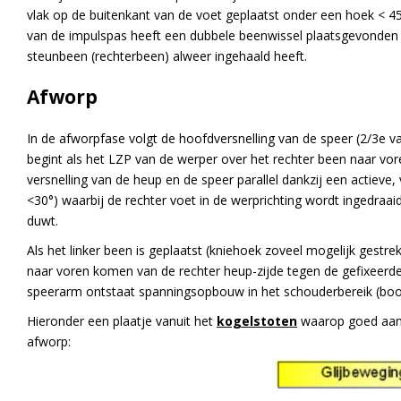
vlak op de buitenkant van de voet geplaatst onder een hoek < 45°
van de impulspas heeft een dubbele beenwissel plaatsgevonden w
steunbeen (rechterbeen) alweer ingehaald heeft.
Afworp
In de afworpfase volgt de hoofdversnelling van de speer (2/3e v
begint als het LZP van de werper over het rechter been naar vor
versnelling van de heup en de speer parallel dankzij een actieve
<30°) waarbij de rechter voet in de werprichting wordt ingedraaid
duwt.
Als het linker been is geplaatst (kniehoek zoveel mogelijk gestrekt
naar voren komen van de rechter heup-zijde tegen de gefixeerde 
speerarm ontstaat spanningsopbouw in het schouderbereik (boog
Hieronder een plaatje vanuit het
kogelstoten
waarop goed aange
afworp: