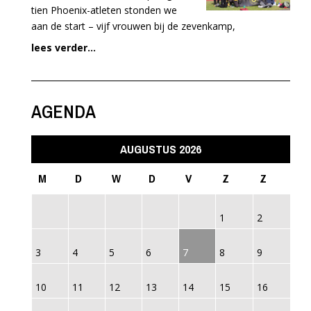
tien Phoenix-atleten stonden we
aan de start – vijf vrouwen bij de zevenkamp,
lees verder...
AGENDA
AUGUSTUS 2026
M
D
W
D
V
Z
Z
1
2
3
4
5
6
7
8
9
10
11
12
13
14
15
16