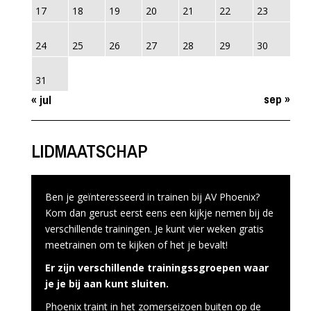
17
18
19
20
21
22
23
24
25
26
27
28
29
30
31
sep »
« jul
LIDMAATSCHAP
Ben je geïnteresseerd in trainen bij AV Phoenix?
Kom dan gerust eerst eens een kijkje nemen bij de
verschillende trainingen. Je kunt vier weken gratis
meetrainen om te kijken of het je bevalt!
Er zijn verschillende trainingssgroepen waar
je je bij aan kunt sluiten.
Phoenix traint in het zomerseizoen buiten op de