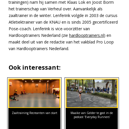
trainingen) nam hij samen met Klaas Lok en Joost Borm
het trainerschap van Verheul over. Aanvankelijk als
zaaltrainer in de winter. Lenferink volgde in 2003 de cursus
Atletiektrainer van de KNAU en is sinds 2005 gecertificeerd
Pose-coach. Lenferink is vice-voorzitter van
Hardlooptrainers Nederland (zie
hardlooptrainers.nl
) en
maakt deel uit van de redactie van het vakblad Pro Loop
van Hardlooptrainers Nederland.
Ook interessant:
Zaaltraining Recreanten van start
Maaike van Gelder te gast in de
podcast 'Everyday Runners'