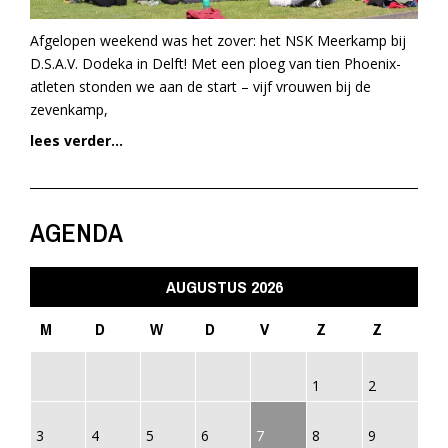
Afgelopen weekend was het zover: het NSK Meerkamp bij
D.S.A.V. Dodeka in Delft! Met een ploeg van tien Phoenix-
atleten stonden we aan de start – vijf vrouwen bij de
zevenkamp,
lees verder...
AGENDA
AUGUSTUS 2026
M
D
W
D
V
Z
Z
1
2
3
4
5
6
7
8
9