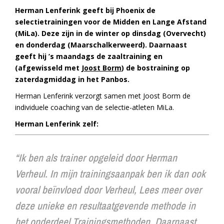
Herman Lenferink geeft bij Phoenix de
selectietrainingen voor de Midden en Lange Afstand
(MiLa).
Deze zijn in de winter op dinsdag (Overvecht)
en donderdag (Maarschalkerweerd). Daarnaast
geeft hij ’s maandags de zaaltraining en
(afgewisseld met
Joost Borm
) de bostraining op
zaterdagmiddag in het Panbos.
Herman Lenferink verzorgt samen met Joost Borm de
individuele coaching van de selectie-atleten MiLa.
Herman Lenferink zelf:
“Ik ben als trainer opgeleid door Herman
Verheul. In mijn trainingsaanpak ben ik dan ook
vooral beïnvloed door Verheul, Lees meer over
deze unieke en resultaatgevende methode in
het onderdeel Trainingsmethoden. Daarnaast