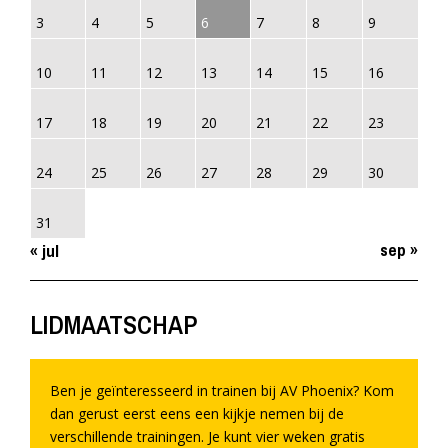
3
4
5
6
7
8
9
10
11
12
13
14
15
16
17
18
19
20
21
22
23
24
25
26
27
28
29
30
31
sep »
« jul
LIDMAATSCHAP
Ben je geïnteresseerd in trainen bij AV Phoenix? Kom
dan gerust eerst eens een kijkje nemen bij de
verschillende trainingen. Je kunt vier weken gratis