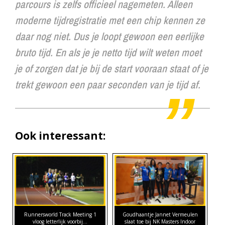
parcours is zelfs officieel nagemeten. Alleen
moderne tijdregistratie met een chip kennen ze
daar nog niet. Dus je loopt gewoon een eerlijke
bruto tijd. En als je je netto tijd wilt weten moet
je of zorgen dat je bij de start vooraan staat of je
trekt gewoon een paar seconden van je tijd af.
Ook interessant:
Runnersworld Track Meeting 1
Goudhaantje Jannet Vermeulen
vloog letterlijk voorbij...
slaat toe bij NK Masters Indoor