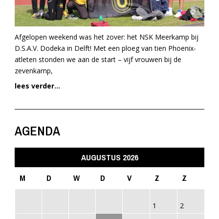
Afgelopen weekend was het zover: het NSK Meerkamp bij
D.S.A.V. Dodeka in Delft! Met een ploeg van tien Phoenix-
atleten stonden we aan de start – vijf vrouwen bij de
zevenkamp,
lees verder...
AGENDA
AUGUSTUS 2026
M
D
W
D
V
Z
Z
1
2