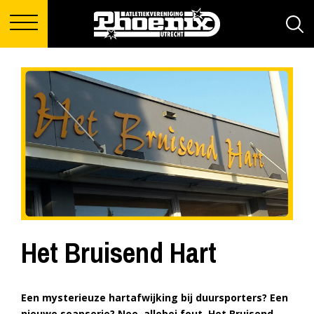
Het Bruisend Hart
Een mysterieuze hartafwijking bij duursporters? Een
nieuwe soapserie? Nee, allebei fout. Het Bruisend