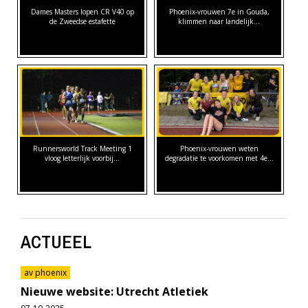
Dames Masters lopen CR V40 op
Phoenix-vrouwen 7e in Gouda,
de Zweedse estafette
klimmen naar landelijk…
Runnersworld Track Meeting 1
Phoenix-vrouwen weten
vloog letterlijk voorbij...
degradatie te voorkomen met 4e…
ACTUEEL
av phoenix
Nieuwe website: Utrecht Atletiek