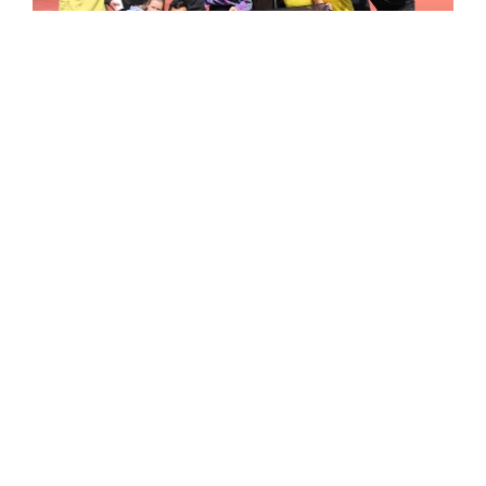
Afgelopen weekend was het zover: het NSK Meerkamp bij
D.S.A.V. Dodeka in Delft! Met een ploeg van tien Phoenix-
atleten stonden we aan de start – vijf vrouwen bij de
zevenkamp,
lees verder...
AGENDA
AUGUSTUS 2026
M
D
W
D
V
Z
Z