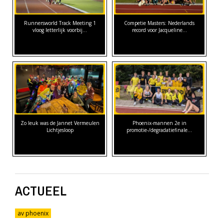
Runnersworld Track Meeting 1
Competie Masters: Nederlands
vloog letterlijk voorbij...
record voor Jacqueline…
Zo leuk was de Jannet Vermeulen
Phoenix-mannen 2e in
Lichtjesloop
promotie-/degradatiefinale…
ACTUEEL
av phoenix