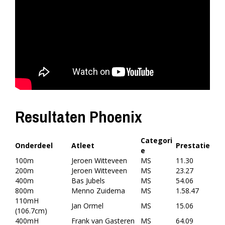
Resultaten Phoenix
Categori
Onderdeel
Atleet
Prestatie
e
100m
Jeroen Witteveen
MS
11.30
200m
Jeroen Witteveen
MS
23.27
400m
Bas Jubels
MS
54.06
800m
Menno Zuidema
MS
1.58.47
110mH
Jan Ormel
MS
15.06
(106.7cm)
400mH
Frank van Gasteren
MS
64.09