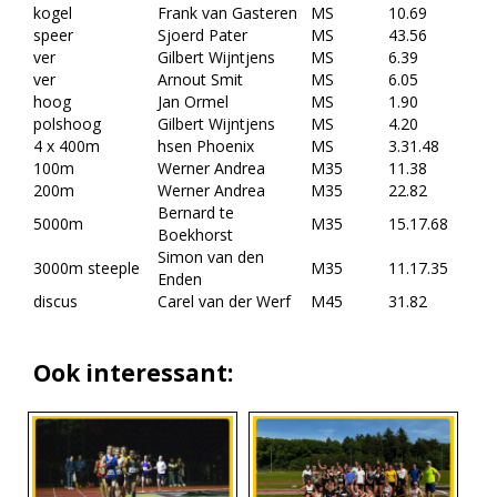
kogel
Frank van Gasteren
MS
10.69
speer
Sjoerd Pater
MS
43.56
ver
Gilbert Wijntjens
MS
6.39
ver
Arnout Smit
MS
6.05
hoog
Jan Ormel
MS
1.90
polshoog
Gilbert Wijntjens
MS
4.20
4 x 400m
hsen Phoenix
MS
3.31.48
100m
Werner Andrea
M35
11.38
200m
Werner Andrea
M35
22.82
Bernard te
5000m
M35
15.17.68
Boekhorst
Simon van den
3000m steeple
M35
11.17.35
Enden
discus
Carel van der Werf
M45
31.82
Ook interessant: