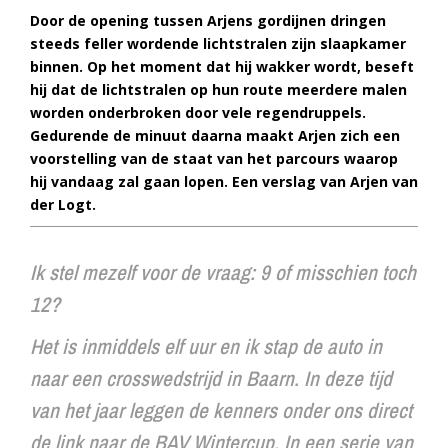
Door de opening tussen Arjens gordijnen dringen
steeds feller wordende lichtstralen zijn slaapkamer
binnen. Op het moment dat hij wakker wordt, beseft
hij dat de lichtstralen op hun route meerdere malen
worden onderbroken door vele regendruppels.
Gedurende de minuut daarna maakt Arjen zich een
voorstelling van de staat van het parcours waarop
hij vandaag zal gaan lopen. Een verslag van Arjen van
der Logt.
Ik stel mezelf voor de vraag: 9 of misschien toch
12?
Het is inmiddels elf uur en ik stap de auto in
naar een crosswedstrijd in Baarn. In deze tijd
van het jaar leggen de kenners onder ons direct
de link naar de BAV Wintercup. In een serie van