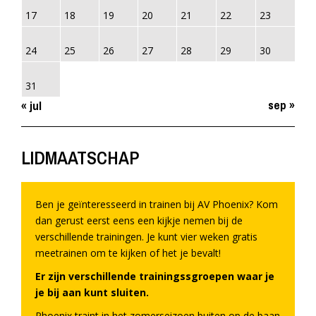
17
18
19
20
21
22
23
24
25
26
27
28
29
30
31
sep »
« jul
LIDMAATSCHAP
Ben je geïnteresseerd in trainen bij AV Phoenix? Kom
dan gerust eerst eens een kijkje nemen bij de
verschillende trainingen. Je kunt vier weken gratis
meetrainen om te kijken of het je bevalt!
Er zijn verschillende trainingssgroepen waar je
je bij aan kunt sluiten.
Phoenix traint in het zomerseizoen buiten op de baan