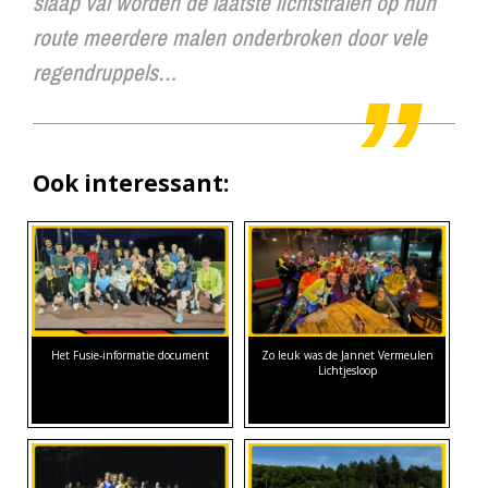
slaap val worden de laatste lichtstralen op hun
route meerdere malen onderbroken door vele
regendruppels…
Ook interessant:
Het Fusie-informatie document
Zo leuk was de Jannet Vermeulen
Lichtjesloop