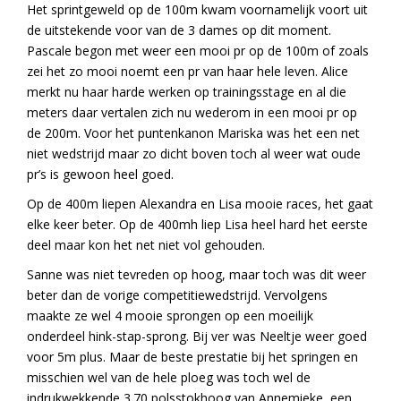
Het sprintgeweld op de 100m kwam voornamelijk voort uit
de uitstekende voor van de 3 dames op dit moment.
Pascale begon met weer een mooi pr op de 100m of zoals
zei het zo mooi noemt een pr van haar hele leven. Alice
merkt nu haar harde werken op trainingsstage en al die
meters daar vertalen zich nu wederom in een mooi pr op
de 200m. Voor het puntenkanon Mariska was het een net
niet wedstrijd maar zo dicht boven toch al weer wat oude
pr’s is gewoon heel goed.
Op de 400m liepen Alexandra en Lisa mooie races, het gaat
elke keer beter. Op de 400mh liep Lisa heel hard het eerste
deel maar kon het net niet vol gehouden.
Sanne was niet tevreden op hoog, maar toch was dit weer
beter dan de vorige competitiewedstrijd. Vervolgens
maakte ze wel 4 mooie sprongen op een moeilijk
onderdeel hink-stap-sprong. Bij ver was Neeltje weer goed
voor 5m plus. Maar de beste prestatie bij het springen en
misschien wel van de hele ploeg was toch wel de
indrukwekkende 3.70 polsstokhoog van Annemieke, een