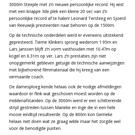
3000m Steeple met z’n nieuwe persoonlijke record. Hij wist
met een knappe 3de plek een kleine 20 sec van z’n
persoonlijke record af te halen! Leonard Tersteeg en Sjoerd
van Reeuwijk presteerden naar behoren op de 1500m.
Op de technische onderdelen werd er eveneens uitstekend
gepresteerd. Tieme Klinkers sprong wederom 1.95m en
Lars Janssen blijft z’n vorm vasthouden met 10.47m op
kogel en 6.31m op ver. Lars z’n prestaties zijn niet
onopgemerkt gebleven getuige de technische aanwijzingen
met bijbehorend filmmateriaal die hij kreeg van een
vermaarde coach.
De damesploeg kende helaas ook de nodige afmeldingen
waardoor er flink wat geschoven moest worden op de
middenafstanden. Op de 3000m werd er een schitterende
strijd gestreden tussen Marieke en Inge die in een hele
mooie eindtijd resulteerde. Op de 800m kon Gerrieke
helaas niet doen wat ze graag wilde maar het zorgde wel
voor de benodigde punten.