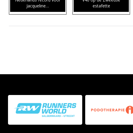
Jacqueline…
estafette