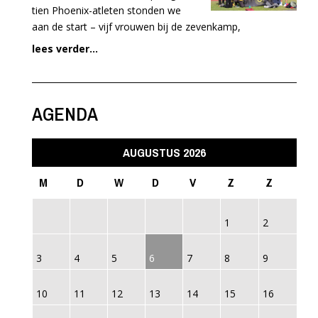
tien Phoenix-atleten stonden we
aan de start – vijf vrouwen bij de zevenkamp,
lees verder...
AGENDA
AUGUSTUS 2026
M
D
W
D
V
Z
Z
1
2
3
4
5
6
7
8
9
10
11
12
13
14
15
16