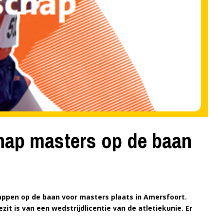
ap masters op de baan
appen op de baan voor masters plaats in Amersfoort.
zit is van een wedstrijdlicentie van de atletiekunie.
Er