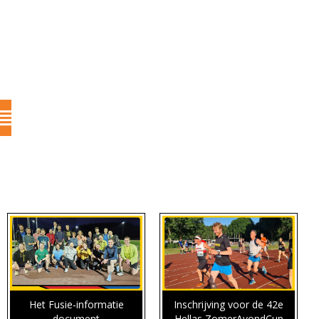
Het Fusie-informatie
Inschrijving voor de 42e
document
Hellas ZomerAvondCup