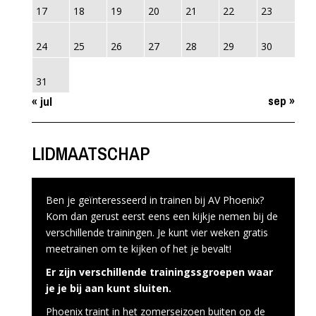
17
18
19
20
21
22
23
24
25
26
27
28
29
30
31
sep »
« jul
LIDMAATSCHAP
Ben je geïnteresseerd in trainen bij AV Phoenix?
Kom dan gerust eerst eens een kijkje nemen bij de
verschillende trainingen. Je kunt vier weken gratis
meetrainen om te kijken of het je bevalt!
Er zijn verschillende trainingssgroepen waar
je je bij aan kunt sluiten.
Phoenix traint in het zomerseizoen buiten op de