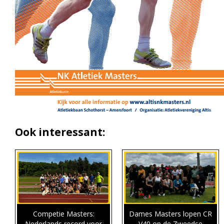
Ook interessant:
Competie Masters:
Dames Masters lopen CR
Nederlands record voor
V40 op de Zweedse