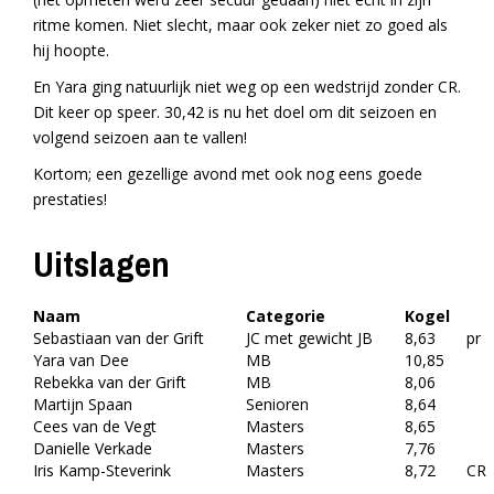
ritme komen. Niet slecht, maar ook zeker niet zo goed als
hij hoopte.
En Yara ging natuurlijk niet weg op een wedstrijd zonder CR.
Dit keer op speer. 30,42 is nu het doel om dit seizoen en
volgend seizoen aan te vallen!
Kortom; een gezellige avond met ook nog eens goede
prestaties!
Uitslagen
Naam
Categorie
Kogel
Sebastiaan van der Grift
JC met gewicht JB
8,63
pr
Yara van Dee
MB
10,85
Rebekka van der Grift
MB
8,06
Martijn Spaan
Senioren
8,64
Cees van de Vegt
Masters
8,65
Danielle Verkade
Masters
7,76
Iris Kamp-Steverink
Masters
8,72
CR