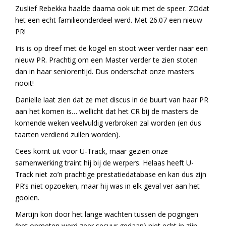
Zuslief Rebekka haalde daarna ook uit met de speer. ZOdat
het een echt familieonderdeel werd. Met 26.07 een nieuw
PR!
Iris is op dreef met de kogel en stoot weer verder naar een
nieuw PR. Prachtig om een Master verder te zien stoten
dan in haar seniorentijd. Dus onderschat onze masters
nooit!
Danielle laat zien dat ze met discus in de buurt van haar PR
aan het komen is… wellicht dat het CR bij de masters de
komende weken veelvuldig verbroken zal worden (en dus
taarten verdiend zullen worden).
Cees komt uit voor U-Track, maar gezien onze
samenwerking traint hij bij de werpers. Helaas heeft U-
Track niet zo’n prachtige prestatiedatabase en kan dus zijn
PR’s niet opzoeken, maar hij was in elk geval ver aan het
gooien.
Martijn kon door het lange wachten tussen de pogingen
(het opmeten werd zeer secuur gedaan) niet echt in zijn