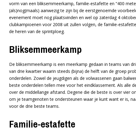
vorm van een bliksemmeerkamp, familie-estafette en “400 meter
(als)nog(maals) aanwezig te zijn bij de eerstgenoemde voorbee
evenement moet nog plaatsvinden en wel op zaterdag 4 oktober
clubkampioenen voor 2008 uit zullen volgen, de familie-estafette 
de heren van de sprintploeg.
Bliksemmeerkamp
De bliksemmeerkamp is een meerkamp gedaan in teams van drie 
van drie kwartier waarin steeds (bijna) de helft van de groep pr
onderdelen. Zowel de jeugdigen als de volwassenen gaan balwerp
beste onderdelen tellen mee voor het eindklassement. Als alle d
over de middellange afstand. Degene die de beste is over vier
om je teamgenoten te ondersteunen waar je kunt want er is, naas
voor de drie beste teams.
Familie-estafette