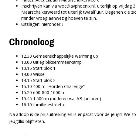
Inschrijven kan via
woc@avphoenix.nl
, uiterlijk op vrijdag
Maarschalkerweerd tot uiterlijk twaalf uur. Degenen die 
minder vroeg aanwezig hoeven te zijn.
Uitslagen: hieronder ↓
Chronoloog
12.30 Gemeenschappelijke warming up
13.00 Uitleg bliksemmeerkamp
13.15 Start blok 1
14.00 Wissel
14.15 Start blok 2
15.10 400 m “Horden Challenge”
15.20 600-800-1000 m
15.45 1.500 m (ouderen v.a. AB Junioren)
16.10 familie-estafette
Na afloop is de prijsuitreiking en is er patat voor de jeugd. We
jeugdlid blijft eten.