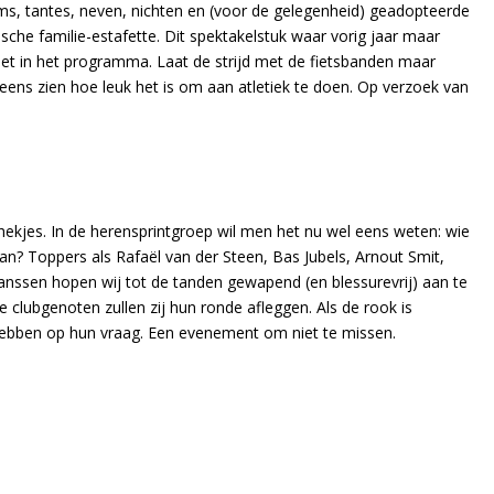
, tantes, neven, nichten en (voor de gelegenheid) geadopteerde
sche familie-estafette. Dit spektakelstuk waar vorig jaar maar
niet in het programma. Laat de strijd met de fietsbanden maar
eens zien hoe leuk het is om aan atletiek te doen. Op verzoek van
e hekjes. In de herensprintgroep wil men het nu wel eens weten: wie
an? Toppers als Rafaël van der Steen, Bas Jubels, Arnout Smit,
Janssen hopen wij tot de tanden gewapend (en blessurevrij) aan te
e clubgenoten zullen zij hun ronde afleggen. Als de rook is
hebben op hun vraag. Een evenement om niet te missen.