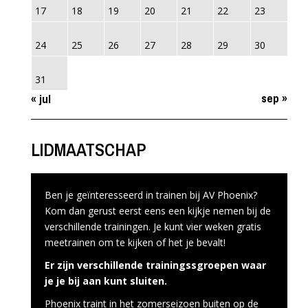
17
18
19
20
21
22
23
24
25
26
27
28
29
30
31
sep »
« jul
LIDMAATSCHAP
Ben je geïnteresseerd in trainen bij AV Phoenix?
Kom dan gerust eerst eens een kijkje nemen bij de
verschillende trainingen. Je kunt vier weken gratis
meetrainen om te kijken of het je bevalt!
Er zijn verschillende trainingssgroepen waar
je je bij aan kunt sluiten.
Phoenix traint in het zomerseizoen buiten op de