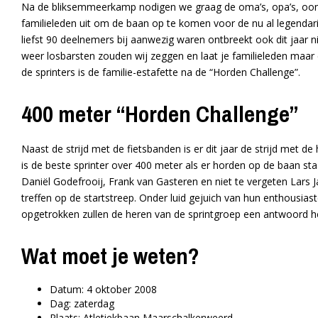
Na de bliksemmeerkamp nodigen we graag de oma’s, opa’s, ooms
familieleden uit om de baan op te komen voor de nu al legendari
liefst 90 deelnemers bij aanwezig waren ontbreekt ook dit jaar 
weer losbarsten zouden wij zeggen en laat je familieleden maar 
de sprinters is de familie-estafette na de “Horden Challenge”.
400 meter “Horden Challenge”
Naast de strijd met de fietsbanden is er dit jaar de strijd met d
is de beste sprinter over 400 meter als er horden op de baan sta
Daniël Godefrooij, Frank van Gasteren en niet te vergeten Lars 
treffen op de startstreep. Onder luid gejuich van hun enthousiast
opgetrokken zullen de heren van de sprintgroep een antwoord 
Wat moet je weten?
Datum: 4 oktober 2008
Dag: zaterdag
Plaats: Atletiekbaan Maarschalkerweerd