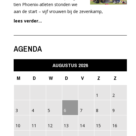
tien Phoenix-atleten stonden we
aan de start – vijf vrouwen bij de zevenkamp,
lees verder...
AGENDA
AUGUSTUS 2026
M
D
W
D
V
Z
Z
1
2
3
4
5
6
7
8
9
10
11
12
13
14
15
16