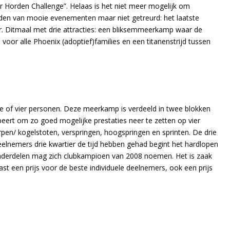
 Horden Challenge”. Helaas is het niet meer mogelijk om
lden van mooie evenementen maar niet getreurd: het laatste
. Ditmaal met drie attracties: een bliksemmeerkamp waar de
voor alle Phoenix (adoptief)families en een titanenstrijd tussen
of vier personen. Deze meerkamp is verdeeld in twee blokken
obeert om zo goed mogelijke prestaties neer te zetten op vier
en/ kogelstoten, verspringen, hoogspringen en sprinten. De drie
eelnemers drie kwartier de tijd hebben gehad begint het hardlopen
 onderdelen mag zich clubkampioen van 2008 noemen. Het is zaak
t een prijs voor de beste individuele deelnemers, ook een prijs