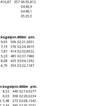
241
6,87
357
06:35,8
12
04:40,9
04:48,1
05:25,5
.
kogel
ptn.
800m
ptn.
9,65
506
02:21,5
651
7,19
376
02:24,3
619
7,87
414
02:33,8
522
9,23
485
02:37,7
486
8,08
425
03:04,1
292
6,79
353
03:22,1
187
n.
kogel
ptn.
600m
ptn.
8,53
449
02:14,9
277
6,03
308
02:20,0
234
6
5,48
273
02:08,1
342
2
7,43
390
02:30,7
151