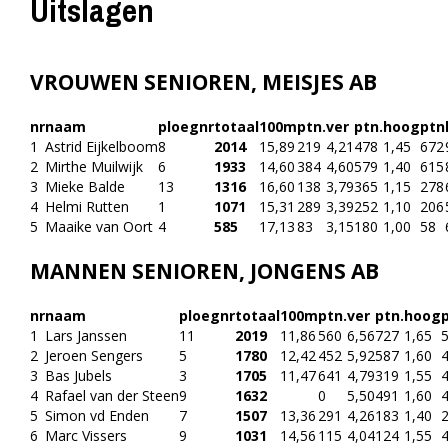
Uitslagen
VROUWEN SENIOREN, MEISJES AB
nr
naam
ploegnr
totaal
100m
ptn.
ver
ptn.
hoog
ptn
1
Astrid Eijkelboom
8
2014
15,89
219
4,21
478
1,45
672
2
Mirthe Muilwijk
6
1933
14,60
384
4,60
579
1,40
615
3
Mieke Balde
13
1316
16,60
138
3,79
365
1,15
278
4
Helmi Rutten
1
1071
15,31
289
3,39
252
1,10
206
5
Maaike van Oort
4
585
17,13
83
3,15
180
1,00
58
MANNEN SENIOREN, JONGENS AB
nr
naam
ploegnr
totaal
100m
ptn.
ver
ptn.
hoog
1
Lars Janssen
11
2019
11,86
560
6,56
727
1,65
2
Jeroen Sengers
5
1780
12,42
452
5,92
587
1,60
3
Bas Jubels
3
1705
11,47
641
4,79
319
1,55
4
Rafael van der Steen
9
1632
0
5,50
491
1,60
5
Simon vd Enden
7
1507
13,36
291
4,26
183
1,40
6
Marc Vissers
9
1031
14,56
115
4,04
124
1,55