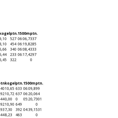
kogel
ptn.
1500m
ptn.
9,10
527
06:06,7
337
8,10
454
06:19,8
285
6,66
340
06:08,4
333
5,44
233
06:17,4
297
6,45
322
0
ptn
kogel
ptn.
1500m
ptn.
540
10,65
633
06:09,8
99
492
10,72
637
06:20,0
64
444
0,00
0
05:20,7
301
492
10,90
649
0
293
7,30
392
04:39,1
531
444
8,23
463
0