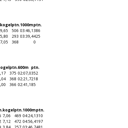
kogel
ptn.
1000m
ptn.
9,65
506
03:46,1
386
5,80
293
03:39,4
425
7,05
368
0
kogel
ptn.
600m
ptn.
,17
375
02:07,0
352
,04
368
02:21,7
218
,00
366
02:41,1
85
n.
kogel
ptn.
1000m
ptn.
6
7,06
469
04:24,1
310
2
7,12
472
04:56,4
197
9
3,84
257
03:46,7
481