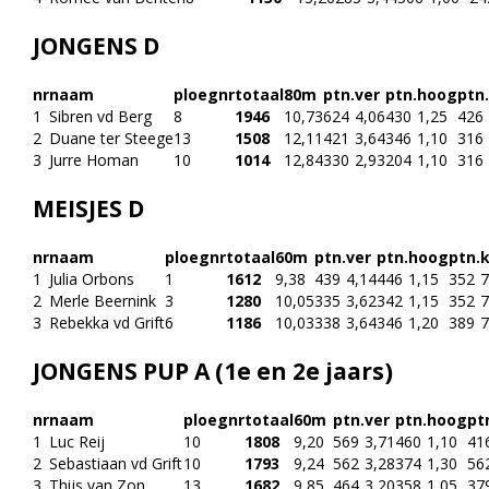
JONGENS D
nr
naam
ploegnr
totaal
80m
ptn.
ver
ptn.
hoog
ptn.
1
Sibren vd Berg
8
1946
10,73
624
4,06
430
1,25
426
2
Duane ter Steege
13
1508
12,11
421
3,64
346
1,10
316
3
Jurre Homan
10
1014
12,84
330
2,93
204
1,10
316
MEISJES D
nr
naam
ploegnr
totaal
60m
ptn.
ver
ptn.
hoog
ptn.
1
Julia Orbons
1
1612
9,38
439
4,14
446
1,15
352
7
2
Merle Beernink
3
1280
10,05
335
3,62
342
1,15
352
7
3
Rebekka vd Grift
6
1186
10,03
338
3,64
346
1,20
389
7
JONGENS PUP A (1e en 2e jaars)
nr
naam
ploegnr
totaal
60m
ptn.
ver
ptn.
hoog
pt
1
Luc Reij
10
1808
9,20
569
3,71
460
1,10
41
2
Sebastiaan vd Grift
10
1793
9,24
562
3,28
374
1,30
56
3
Thijs van Zon
13
1682
9,85
464
3,20
358
1,05
37