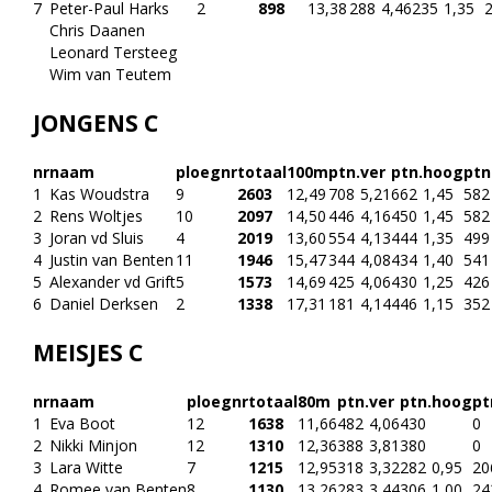
7
Peter-Paul Harks
2
898
13,38
288
4,46
235
1,35
Chris Daanen
Leonard Tersteeg
Wim van Teutem
JONGENS C
nr
naam
ploegnr
totaal
100m
ptn.
ver
ptn.
hoog
ptn
1
Kas Woudstra
9
2603
12,49
708
5,21
662
1,45
582
2
Rens Woltjes
10
2097
14,50
446
4,16
450
1,45
582
3
Joran vd Sluis
4
2019
13,60
554
4,13
444
1,35
499
4
Justin van Benten
11
1946
15,47
344
4,08
434
1,40
541
5
Alexander vd Grift
5
1573
14,69
425
4,06
430
1,25
426
6
Daniel Derksen
2
1338
17,31
181
4,14
446
1,15
352
MEISJES C
nr
naam
ploegnr
totaal
80m
ptn.
ver
ptn.
hoog
pt
1
Eva Boot
12
1638
11,66
482
4,06
430
0
2
Nikki Minjon
12
1310
12,36
388
3,81
380
0
3
Lara Witte
7
1215
12,95
318
3,32
282
0,95
20
4
Romee van Benten
8
1130
13,26
283
3,44
306
1,00
24