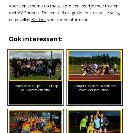
Voor een schema op maat, kom een keertje mee trainen
met AV Phoenix. De eerste 4x is gratis en zo start je veilig
en gezellig.
Klik hier
voor meer informatie.
Ook interessant:
Dames Masters lopen CR V40 op
Competie Masters: Nederlands
de Zweedse estafette
record voor Jacqueline…