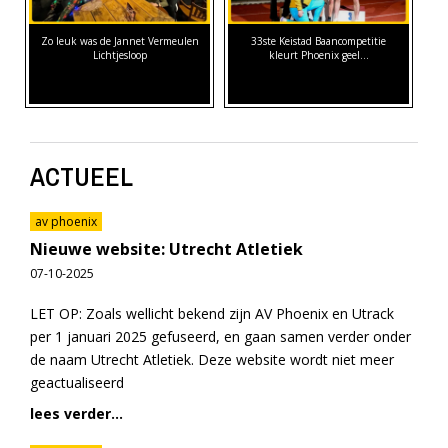
Zo leuk was de Jannet Vermeulen
33ste Keistad Baancompetitie
Lichtjesloop
kleurt Phoenix geel…
ACTUEEL
av phoenix
Nieuwe website: Utrecht Atletiek
07-10-2025
LET OP: Zoals wellicht bekend zijn AV Phoenix en Utrack
per 1 januari 2025 gefuseerd, en gaan samen verder onder
de naam Utrecht Atletiek. Deze website wordt niet meer
geactualiseerd
lees verder...