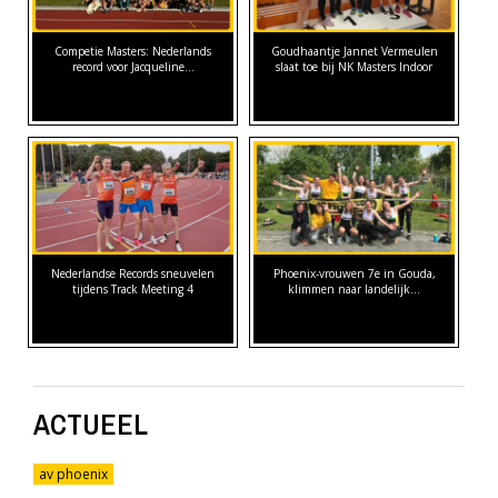
Competie Masters: Nederlands
Goudhaantje Jannet Vermeulen
record voor Jacqueline…
slaat toe bij NK Masters Indoor
Nederlandse Records sneuvelen
Phoenix-vrouwen 7e in Gouda,
tijdens Track Meeting 4
klimmen naar landelijk…
ACTUEEL
av phoenix