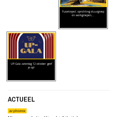
Fusietraject: oprichting stuurgroep
en werkgroepen,…
UP-Gala zaterdag 12 oktober: geef
je op!
ACTUEEL
av phoenix