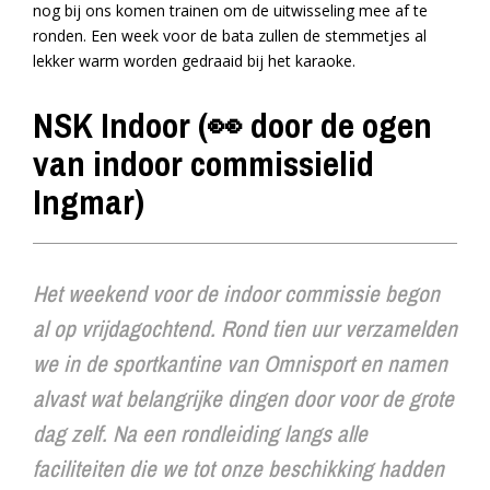
nog bij ons komen trainen om de uitwisseling mee af te
ronden. Een week voor de bata zullen de stemmetjes al
lekker warm worden gedraaid bij het karaoke.
NSK Indoor (👀 door de ogen
van indoor commissielid
Ingmar)
Het weekend voor de indoor commissie begon
al op vrijdagochtend. Rond tien uur verzamelden
we in de sportkantine van Omnisport en namen
alvast wat belangrijke dingen door voor de grote
dag zelf. Na een rondleiding langs alle
faciliteiten die we tot onze beschikking hadden