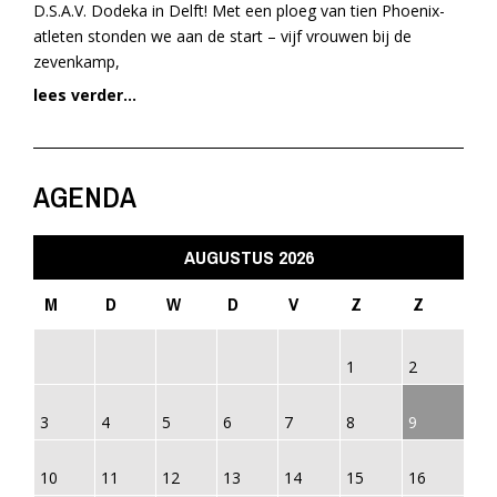
D.S.A.V. Dodeka in Delft! Met een ploeg van tien Phoenix-
atleten stonden we aan de start – vijf vrouwen bij de
zevenkamp,
lees verder...
AGENDA
AUGUSTUS 2026
M
D
W
D
V
Z
Z
1
2
3
4
5
6
7
8
9
10
11
12
13
14
15
16