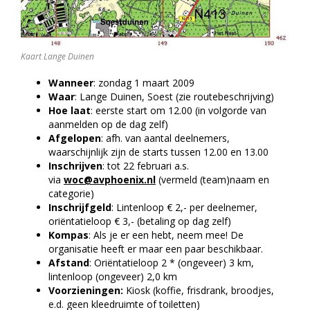
Kaart Lange Duinen
Wanneer
: zondag 1 maart 2009
Waar
: Lange Duinen, Soest (zie routebeschrijving)
Hoe laat
: eerste start om 12.00 (in volgorde van
aanmelden op de dag zelf)
Afgelopen
: afh. van aantal deelnemers,
waarschijnlijk zijn de starts tussen 12.00 en 13.00
Inschrijven
: tot 22 februari a.s.
via
woc@avphoenix.nl
(vermeld (team)naam en
categorie)
Inschrijfgeld
: Lintenloop € 2,- per deelnemer,
oriëntatieloop € 3,- (betaling op dag zelf)
Kompas
: Als je er een hebt, neem mee! De
organisatie heeft er maar een paar beschikbaar.
Afstand
: Oriëntatieloop 2 * (ongeveer) 3 km,
lintenloop (ongeveer) 2,0 km
Voorzieningen:
Kiosk (koffie, frisdrank, broodjes,
e.d. geen kleedruimte of toiletten)