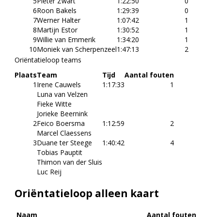
5
Pieter Zwart
1:22:50
0
6
Roon Bakels
1:29:39
0
7
Werner Halter
1:07:42
1
8
Martijn Estor
1:30:52
1
9
Willie van Emmerik
1:34:20
1
10
Moniek van Scherpenzeel
1:47:13
2
Oriëntatieloop teams
Plaats
Team
Tijd
Aantal fouten
1
Irene Cauwels
1:17:33
1
Luna van Velzen
Fieke Witte
Jorieke Beernink
2
Feico Boersma
1:12:59
2
Marcel Claessens
3
Duane ter Steege
1:40:42
4
Tobias Pauptit
Thimon van der Sluis
Luc Reij
Oriëntatieloop alleen kaart
Naam
Aantal fouten