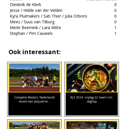
Diederik de Klerk
0
Jesse / Hidde van der Velden
0
Kyra Pluimakers / Sati Thier / Julia Orbons
0
Mees / Suus van Tilburg
0
Merle Beernink / Lara Witte
1
Stephan / Pim Cauwels
1
Ook interessant:
Competie Masters: Nederlands
ALV 2024: vrijdag 22 maart incl.
record voor Jacqueline…
daghap