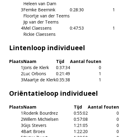
Heleen van Dam
3
Femke Beernink
0:28:30
1
Floortje van der Teems
Jip van der Teems
4
Mel Claessens
0:47:53
1
Rickie Claessens
Lintenloop individueel
Plaats
Naam
Tijd
Aantal fouten
1
Joris de Klerk
0:37:34
0
2
Luc Orbons
0:21:49
1
3
Maartje de Klerk
0:35:38
1
Oriëntatieloop individueel
Plaats
Naam
Tijd
Aantal fouten
1
Roderik Bourdrez
0:55:02
0
2
Willem Michielsen
0:57:08
0
3
Gijs Stevers
1:21:05
0
4
Bart Broex
1:22:20
0