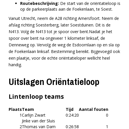
Routebeschrijving:
De start van de oriëntatieloop is
op de parkeerplaats aan de Foekenlaan, te Soest.
Vanuit Utrecht, neem de A28 richting Amersfoort. Neem de
afslag richting Soesterberg, later Soestduinen. Dit is de
N413. Volg de N413 tot je spoor over bent.Nadat je het
spoor over bent na ongeveer 1 kilometer linksaf, de
Denneweg op. Vervolg de weg de Esdoornlaan op en sla op
de Foekenlaan linksaf. Bestemming bereikt. Bijgevoegd ook
een plaatje, voor de echte oriëntatieloper wellicht heel
handig.
Uitslagen Oriëntatieloop
Lintenloop teams
Plaats
Team
Tijd
Aantal fouten
1
Carlijn Zwart
0:24:20
0
Jinke van der Sluis
2
Thomas van Dam
0:26:58
1