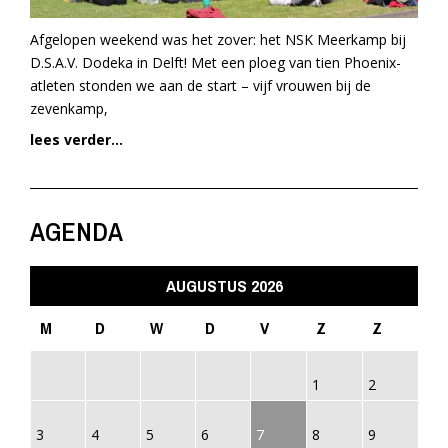
Afgelopen weekend was het zover: het NSK Meerkamp bij
D.S.A.V. Dodeka in Delft! Met een ploeg van tien Phoenix-
atleten stonden we aan de start – vijf vrouwen bij de
zevenkamp,
lees verder...
AGENDA
AUGUSTUS 2026
M
D
W
D
V
Z
Z
1
2
3
4
5
6
7
8
9