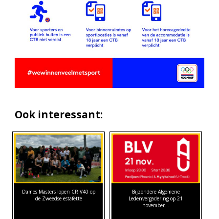
Ook interessant:
Dames Masters lopen CR V40 op
Bijzondere Algemene
de Zweedse estafette
Ledenvergadering op 21
november…