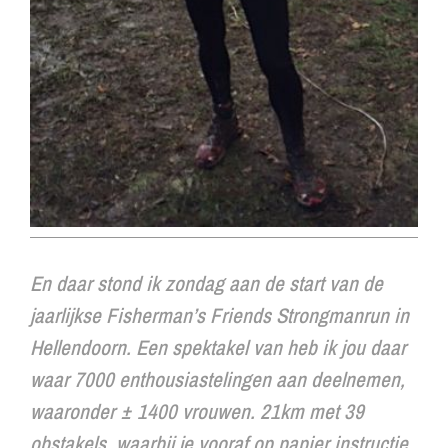
En daar stond ik zondag aan de start van de
jaarlijkse Fisherman’s Friends Strongmanrun in
Hellendoorn. Een spektakel van heb ik jou daar
waar 7000 enthousiastelingen aan deelnemen,
waaronder ± 1400 vrouwen. 21km met 39
obstakels, waarbij je vooraf op papier instructie