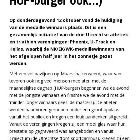
HUP-burger ook…)
Op donderdagavond 12 oktober vond de huldiging
van de medaille winnaars plaats. Dit is een
gezamenlijk initiatief van de drie Utrechtse atletiek-
en triathlon verenigingen: Phoenix, U-Track en
Hellas, waarbij de NK/EK/WK-medaillewinnaars van
het afgelopen half jaar in het zonnetje gezet
werden.
Met een vol paviljoen op Maarschalkerweerd, waar van
tevoren ook nog veel mensen mee aten met de
maandelijkse daghap (HUP-burger) begonnen we de avond
met de jongste winnaars en finishte we de avond met de
‘minder jonge’ winnaars (lees: de masters). De atleten
werden naar voren geroepen onder een groot applaus
vanuit het publiek en kregen een leuk aandenken uitgereikt.
Vanuit de verenigingen kregen zij een mooi glas waar hun
prestatie op gegraveerd was aangeboden en vanuit
Traiectum (de Utrechtse (top)-sportcampus), kregen zij een