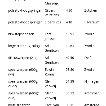
Maasdijk
polsstokhoogspringen
Gilbert
4.30
Zutphen
Wijntjens
polsstokhoogspringen
Sjoerd Vos
4.10
Hilversum
hinkstapspringen
Lars
13.97
Zwolle
Janssen
kogelstoten (7,26kg)
Ad
13.64
Zwolle
Gerritsen
discuswerpen (2kg)
Ad
42.50
Delft
Gerritsen
speerwerpen (600gr.
Edwin
53.80
Zwolle
nw)
Romijn
speerwerpen (600gr.
Glenn
51.38
Nijmegen
oud?)
Verweij
speerwerpen (600gr.
Glenn
56.32
Krommenie
oud)
Verweij
kogelslingeren
Carel van
39.11
Amsterdam-