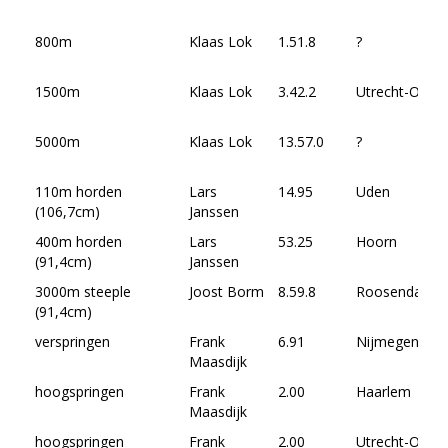
800m
Klaas Lok
1.51.8
?
1500m
Klaas Lok
3.42.2
Utrecht-O.
5000m
Klaas Lok
13.57.0
?
110m horden
Lars
14.95
Uden
(106,7cm)
Janssen
400m horden
Lars
53.25
Hoorn
(91,4cm)
Janssen
3000m steeple
Joost Borm
8.59.8
Roosendaal
(91,4cm)
verspringen
Frank
6.91
Nijmegen
Maasdijk
hoogspringen
Frank
2.00
Haarlem
Maasdijk
hoogspringen
Frank
2.00
Utrecht-O.