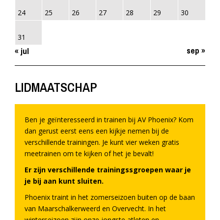
24
25
26
27
28
29
30
31
sep »
« jul
LIDMAATSCHAP
Ben je geïnteresseerd in trainen bij AV Phoenix? Kom
dan gerust eerst eens een kijkje nemen bij de
verschillende trainingen. Je kunt vier weken gratis
meetrainen om te kijken of het je bevalt!
Er zijn verschillende trainingssgroepen waar je
je bij aan kunt sluiten.
Phoenix traint in het zomerseizoen buiten op de baan
van Maarschalkerweerd en Overvecht. In het
winterseizoen zijn onze jongste atleten en