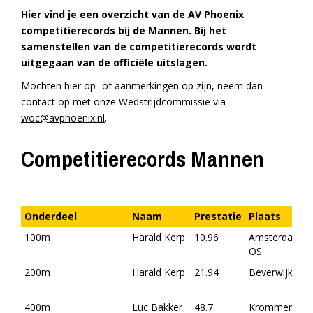
Hier vind je een overzicht van de AV Phoenix
competitierecords bij de Mannen. Bij het
samenstellen van de competitierecords wordt
uitgegaan van de officiële uitslagen.
Mochten hier op- of aanmerkingen op zijn, neem dan
contact op met onze Wedstrijdcommissie via
woc@avphoenix.nl
.
Competitierecords Mannen
Onderdeel
Naam
Prestatie
Plaats
100m
Harald Kerp
10.96
Amsterdam-
OS
200m
Harald Kerp
21.94
Beverwijk
400m
Luc Bakker
48.7
Krommenie