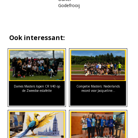
Godefrooij
Ook interessant:
Dames Masters lopen CR V40 op
Competie Masters: Nederlands
de Zweedse estafette
record voor Jacqueline…