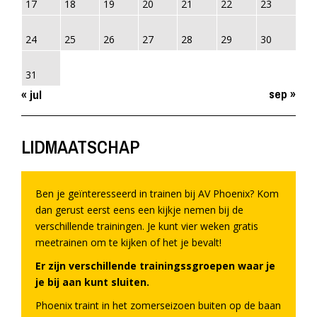
17
18
19
20
21
22
23
24
25
26
27
28
29
30
31
sep »
« jul
LIDMAATSCHAP
Ben je geïnteresseerd in trainen bij AV Phoenix? Kom
dan gerust eerst eens een kijkje nemen bij de
verschillende trainingen. Je kunt vier weken gratis
meetrainen om te kijken of het je bevalt!
Er zijn verschillende trainingssgroepen waar je
je bij aan kunt sluiten.
Phoenix traint in het zomerseizoen buiten op de baan