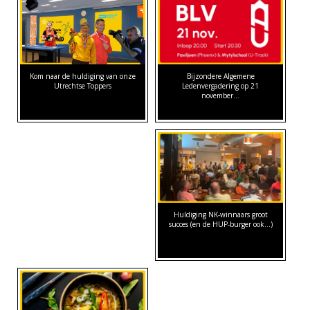
Bijzondere Algemene
Kom naar de huldiging van onze
Ledenvergadering op 21
Utrechtse Toppers
november…
Huldiging NK-winnaars groot
succes (en de HUP-burger ook...)