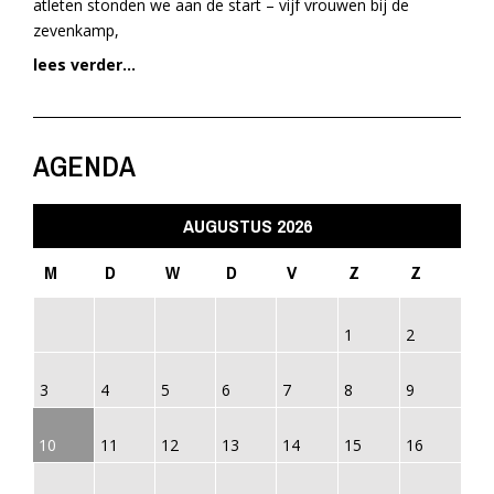
atleten stonden we aan de start – vijf vrouwen bij de
zevenkamp,
lees verder...
AGENDA
AUGUSTUS 2026
M
D
W
D
V
Z
Z
1
2
3
4
5
6
7
8
9
10
11
12
13
14
15
16